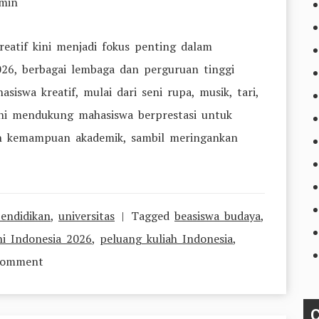
min
reatif kini menjadi fokus penting dalam
6, berbagai lembaga dan perguruan tinggi
iswa kreatif, mulai dari seni rupa, musik, tari,
ini mendukung mahasiswa berprestasi untuk
an kemampuan akademik, sambil meringankan
endidikan
,
universitas
Tagged
beasiswa budaya
,
ni Indonesia 2026
,
peluang kuliah Indonesia
,
on
Comment
Beasiswa
Untuk
C