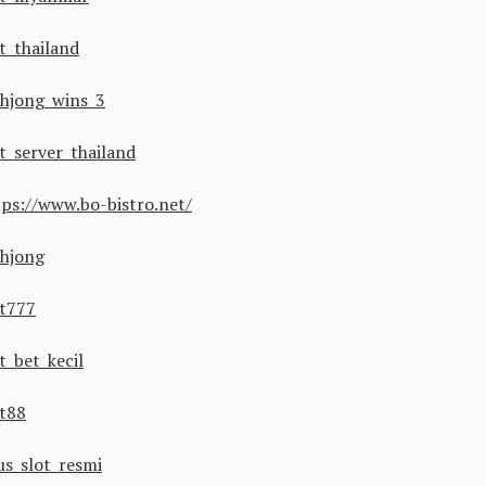
t thailand
hjong wins 3
ot server thailand
tps://www.bo-bistro.net/
hjong
ot777
t bet kecil
ot88
us slot resmi