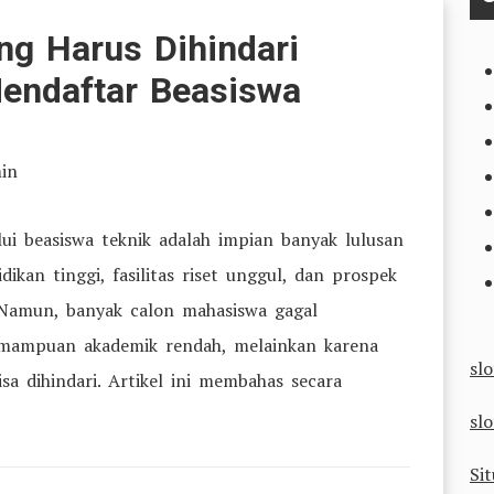
Mahasiswa
g Harus Dihindari
Bidang
endaftar Beasiswa
Seni,
Budaya,
dan
in
Kreatif
di
ui beasiswa teknik adalah impian banyak lulusan
Indonesia
kan tinggi, fasilitas riset unggul, dan prospek
2026
. Namun, banyak calon mahasiswa gagal
mampuan akademik rendah, melainkan karena
sl
a dihindari. Artikel ini membahas secara
slo
Sit