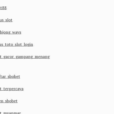
ot88
us slot
hjong ways
us toto slot login
ot gacor gampang menang
ftar sbobet
ot terpercaya
en sbobet
ot myanmar