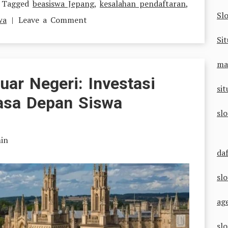
Tagged
beasiswa Jepang
,
kesalahan pendaftaran
,
Sl
on
wa
Leave a Comment
Kesalahan
Sit
Umum
ma
yang
uar Negeri: Investasi
Harus
sit
asa Depan Siswa
Dihindari
sl
Lulusan
SMK
in
Saat
da
Mendaftar
sl
Beasiswa
Teknik
ag
Jepang
sl