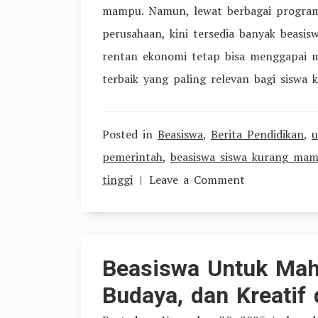
mampu. Namun, lewat berbagai program
perusahaan, kini tersedia banyak beasi
rentan ekonomi tetap bisa menggapai m
terbaik yang paling relevan bagi siswa
Posted in
Beasiswa
,
Berita Pendidikan
,
u
pemerintah
,
beasiswa siswa kurang ma
on
tinggi
Leave a Comment
10
Beasiswa
Perguruan
Beasiswa Untuk Mah
Tinggi
Budaya, dan Kreatif 
bagi
Siswa