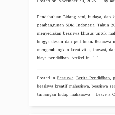
Posted on
November 30, 2025
by
ad
Kurang
Mampu
Pendahuluan Bidang seni, budaya, dan k
yang
pembangunan SDM Indonesia. Tahun 202
Wajib
menyediakan beasiswa khusus untuk mahas
Diketahui
hingga desain dan perfilman. Beasiswa 
di
mengembangkan kreativitas, inovasi, d
2025
biaya pendidikan. Artikel ini […]
Posted in
Beasiswa
,
Berita Pendidikan
,
p
beasiswa kreatif mahasiswa
,
beasiswa se
tunjangan hidup mahasiswa
Leave a 