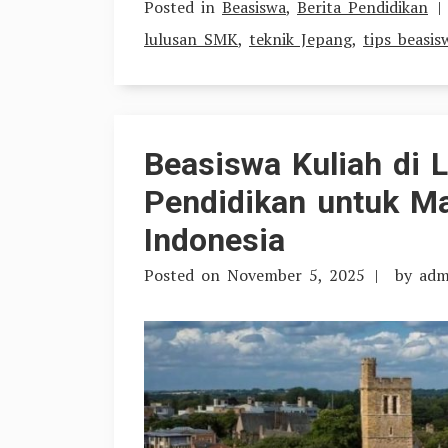
Posted in
Beasiswa
,
Berita Pendidikan
lulusan SMK
,
teknik Jepang
,
tips beasis
Beasiswa Kuliah di L
Pendidikan untuk M
Indonesia
Posted on
November 5, 2025
by
adm