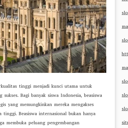
slo
ma
sl
ht
ma
sl
rkualitas tinggi menjadi kunci utama untuk
slo
sukses. Bagi banyak siswa Indonesia, beasiswa
rategis yang memungkinkan mereka mengakses
sl
a tinggi. Beasiswa internasional bukan hanya
sit
 juga membuka peluang pengembangan