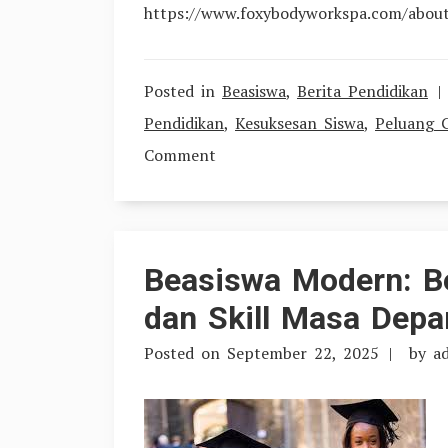
https://www.foxybodyworkspa.com/about-f
Posted in
Beasiswa
,
Berita Pendidikan
Pendidikan
,
Kesuksesan Siswa
,
Peluang G
on
Comment
Beasiswa
Kuliah
di
Beasiswa Modern: Be
Luar
dan Skill Masa Depa
Negeri:
Investasi
Posted on
September 22, 2025
by
a
Pendidikan
untuk
Masa