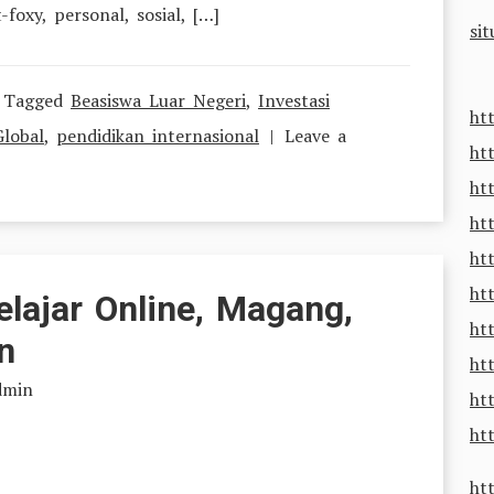
oxy, personal, sosial, […]
sit
Tagged
Beasiswa Luar Negeri
,
Investasi
ht
lobal
,
pendidikan internasional
Leave a
ht
ht
ht
ht
ht
lajar Online, Magang,
ht
n
htt
dmin
ht
htt
ht