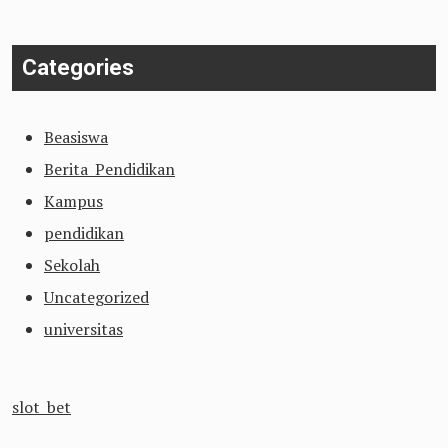
Categories
Beasiswa
Berita Pendidikan
Kampus
pendidikan
Sekolah
Uncategorized
universitas
slot bet