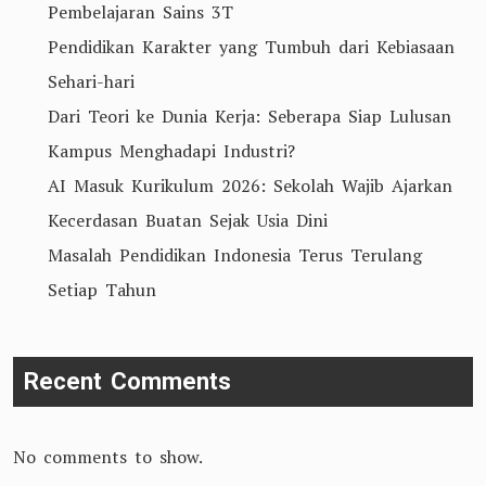
Pembelajaran Sains 3T
Pendidikan Karakter yang Tumbuh dari Kebiasaan
Sehari-hari
Dari Teori ke Dunia Kerja: Seberapa Siap Lulusan
Kampus Menghadapi Industri?
AI Masuk Kurikulum 2026: Sekolah Wajib Ajarkan
Kecerdasan Buatan Sejak Usia Dini
Masalah Pendidikan Indonesia Terus Terulang
Setiap Tahun
Recent Comments
No comments to show.