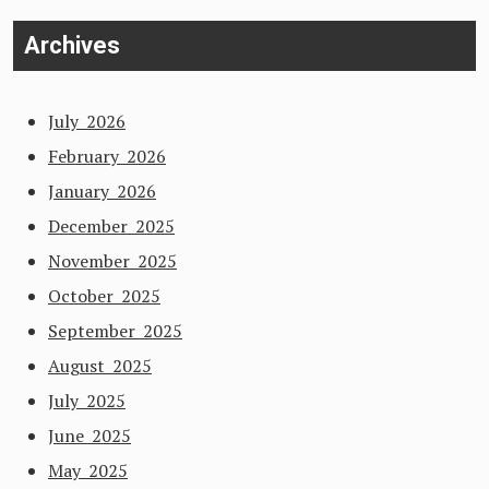
Archives
July 2026
February 2026
January 2026
December 2025
November 2025
October 2025
September 2025
August 2025
July 2025
June 2025
May 2025