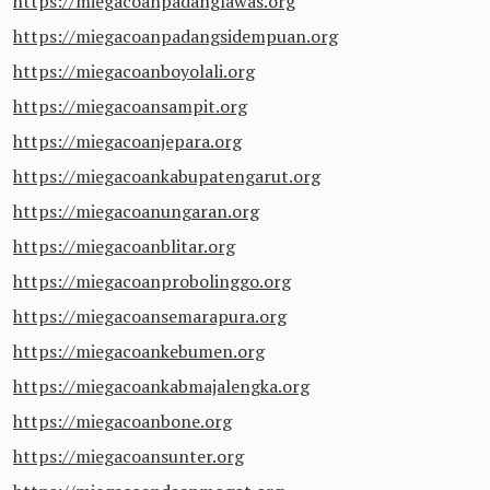
https://miegacoanpadanglawas.org
https://miegacoanpadangsidempuan.org
https://miegacoanboyolali.org
https://miegacoansampit.org
https://miegacoanjepara.org
https://miegacoankabupatengarut.org
https://miegacoanungaran.org
https://miegacoanblitar.org
https://miegacoanprobolinggo.org
https://miegacoansemarapura.org
https://miegacoankebumen.org
https://miegacoankabmajalengka.org
https://miegacoanbone.org
https://miegacoansunter.org