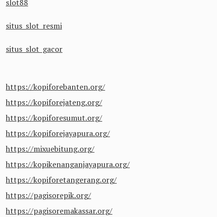
slot88
situs slot resmi
situs slot gacor
https://kopiforebanten.org/
https://kopiforejateng.org/
https://kopiforesumut.org/
https://kopiforejayapura.org/
https://mixuebitung.org/
https://kopikenanganjayapura.org/
https://kopiforetangerang.org/
https://pagisorepik.org/
https://pagisoremakassar.org/