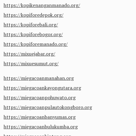
https://kopikenanganmanado.org/
https://kopiforedepok.org/
https://kopiforebali.org/
https://kopiforebogor.org/
https://kopiforemanado.org/
https://mixuejabar.org/
https://mixuesumut.org/
https://miegacoanmanahan.org
https://miegacoankayongutara.org
https://miegacoanpohuwato.org
https://miegacoanpulautokongboro.org
https://miegacoanbanyumas.org
https://miegacoanbulukumba.org