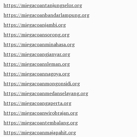
https://miegacoantanjungselor.org
https://miegacoanbandarlampung.org
https://miegacoanjambi.org
https://miegacoansorong.org
https://miegacoanminahasa.org
https://miegacoangianyar.org
https://miegacoansleman.org
https://miegacoannagoya.org
https://miegacoanmongonsidi.org
https://miegacoanmedanselayang.org
https://miegacoangaperta.org
https://miegacoanwirobrajan.org
https://miegacoantembalang.org
https://miegacoanmajapahit.org