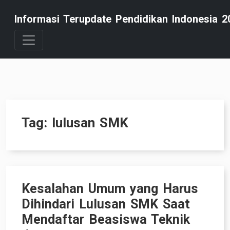
Skip
Informasi Terupdate Pendidikan Indonesia 2
to
content
Tag:
lulusan SMK
Kesalahan Umum yang Harus
Dihindari Lulusan SMK Saat
Mendaftar Beasiswa Teknik