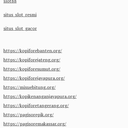
slot88
situs slot resmi
situs slot gacor
https://kopiforebanten.org/
https://kopiforejateng.org/
https://kopiforesumut.org/
https://kopiforejayapura.org/
https://mixuebitung.org/
https://kopikenanganjayapura.org/
https://kopiforetangerang.org/
https://pagisorepik.org/
https://pagisoremakassar.org/