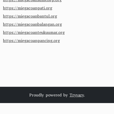
https://miegacoanpati.org
https://miegacoanbantul.org
https://miegacoanbalangan.org
https://miegacoanteukuumar.org
https://miegacoanpancing.org
Proudly powered by
Tryvary
.