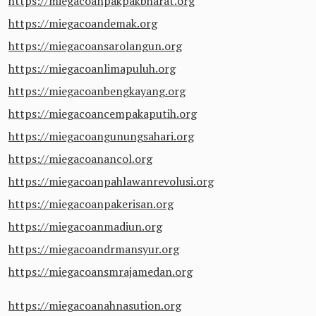
https://miegacoanpakpakbharat.org
https://miegacoandemak.org
https://miegacoansarolangun.org
https://miegacoanlimapuluh.org
https://miegacoanbengkayang.org
https://miegacoancempakaputih.org
https://miegacoangunungsahari.org
https://miegacoanancol.org
https://miegacoanpahlawanrevolusi.org
https://miegacoanpakerisan.org
https://miegacoanmadiun.org
https://miegacoandrmansyur.org
https://miegacoansmrajamedan.org
https://miegacoanahnasution.org