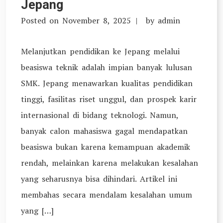
Jepang
Posted on
November 8, 2025
by
admin
Melanjutkan pendidikan ke Jepang melalui
beasiswa teknik adalah impian banyak lulusan
SMK. Jepang menawarkan kualitas pendidikan
tinggi, fasilitas riset unggul, dan prospek karir
internasional di bidang teknologi. Namun,
banyak calon mahasiswa gagal mendapatkan
beasiswa bukan karena kemampuan akademik
rendah, melainkan karena melakukan kesalahan
yang seharusnya bisa dihindari. Artikel ini
membahas secara mendalam kesalahan umum
yang […]