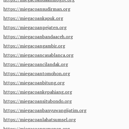
https://miegacoansudirman.org
https://miegacoankapuk.org
https://miegacoanpejaten.org
https://miegacoanbandaaceh.org
https://miegacoangambir.org
https://miegacoancasablanca.org
https://miegacoancilandak.org
https://miegacoantomohon.org
https://miegacoanbitung.org
https://miegacoankepahiang.org
https://miegacoansitubondo.org
https://miegacoanbanyuwangijatim.org
https://miegacoanlahatsumsel.org
https://miegacoansumenep.org