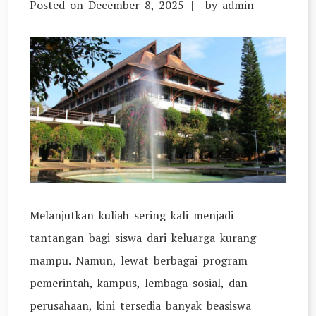
Posted on
December 8, 2025
by
admin
Penguatan
Soft
Skills
Generasi
Z
Melanjutkan kuliah sering kali menjadi
tantangan bagi siswa dari keluarga kurang
mampu. Namun, lewat berbagai program
pemerintah, kampus, lembaga sosial, dan
perusahaan, kini tersedia banyak beasiswa