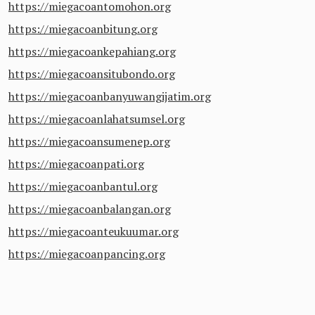
https://miegacoantomohon.org
https://miegacoanbitung.org
https://miegacoankepahiang.org
https://miegacoansitubondo.org
https://miegacoanbanyuwangijatim.org
https://miegacoanlahatsumsel.org
https://miegacoansumenep.org
https://miegacoanpati.org
https://miegacoanbantul.org
https://miegacoanbalangan.org
https://miegacoanteukuumar.org
https://miegacoanpancing.org