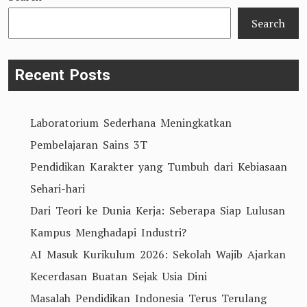
Tinggi
Search
bagi
Siswa
Recent Posts
Kurang
Mampu
Laboratorium Sederhana Meningkatkan
yang
Pembelajaran Sains 3T
Wajib
Pendidikan Karakter yang Tumbuh dari Kebiasaan
Diketahui
Sehari-hari
di
Dari Teori ke Dunia Kerja: Seberapa Siap Lulusan
2025
Kampus Menghadapi Industri?
AI Masuk Kurikulum 2026: Sekolah Wajib Ajarkan
Kecerdasan Buatan Sejak Usia Dini
Masalah Pendidikan Indonesia Terus Terulang