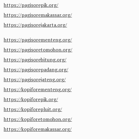
https://pagisorepik.org/
https://pagisoremakassar.org/
https://pagisorejakarta.org/
https://pagisorementeng.org/
https://pagisoretomohon.org/
https://pagisorebitung.org/
https://pagisorepadang.org/
https://pagisorejateng.org/
https://kopiforementeng.org/
https://kopiforepik.org/
https://kopiforepluit.org/
https://kopiforetomohon.org/
https://kopiforemakassar.org/