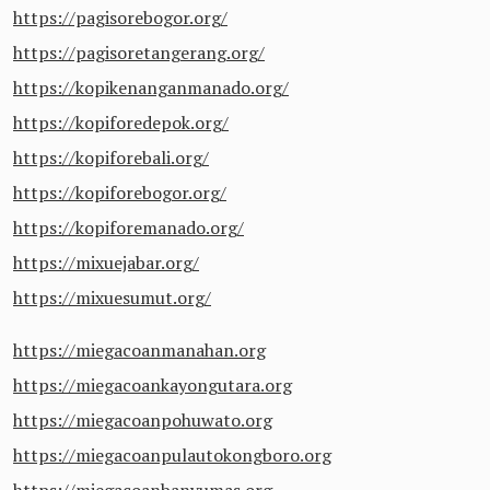
https://pagisorebogor.org/
https://pagisoretangerang.org/
https://kopikenanganmanado.org/
https://kopiforedepok.org/
https://kopiforebali.org/
https://kopiforebogor.org/
https://kopiforemanado.org/
https://mixuejabar.org/
https://mixuesumut.org/
https://miegacoanmanahan.org
https://miegacoankayongutara.org
https://miegacoanpohuwato.org
https://miegacoanpulautokongboro.org