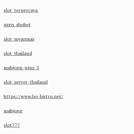
slot terpercaya
agen sbobet
slot myanmar
slot thailand
mahjong wins 3
slot server thailand
https://www.bo-bistro.net/
mahjong
slot777