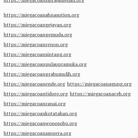
https://miegacoansmrajamedan.org
https://miegacoanahnasution.org
https://miegacoangejayan.org
https://miegacoanpemuda.org
https://miegacoanrenon.org
https://miegacoansintang.org
https://miegacoanpulaupramuka.org
https://miegacoanprabumulih.org
https://miegacoanende.org
https://miegacoanagung.org
https://miegacoantidore.org
https://miegacoanaceh.org
https://miegacoanranai.org
https://miegacoankotatahan.org
https://miegacoanwonosobo.org
https://miegacoanampera.org