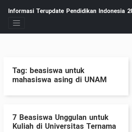
Skip
Informasi Terupdate Pendidikan Indonesia 2
to
content
Tag:
beasiswa untuk
mahasiswa asing di UNAM
7 Beasiswa Unggulan untuk
Kuliah di Universitas Ternama