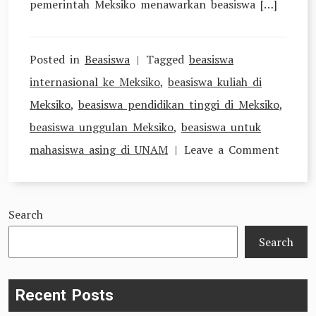
pemerintah Meksiko menawarkan beasiswa […]
Posted in
Beasiswa
Tagged
beasiswa
internasional ke Meksiko
,
beasiswa kuliah di
Meksiko
,
beasiswa pendidikan tinggi di Meksiko
,
beasiswa unggulan Meksiko
,
beasiswa untuk
on
mahasiswa asing di UNAM
Leave a Comment
7
Beasis
Search
Unggul
untuk
Search
Kuliah
di
Recent Posts
Univers