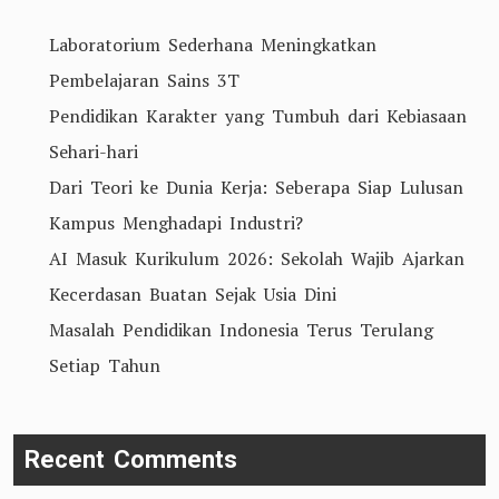
Terna
Laboratorium Sederhana Meningkatkan
Meksik
Pembelajaran Sains 3T
Pendidikan Karakter yang Tumbuh dari Kebiasaan
Sehari-hari
Dari Teori ke Dunia Kerja: Seberapa Siap Lulusan
Kampus Menghadapi Industri?
AI Masuk Kurikulum 2026: Sekolah Wajib Ajarkan
Kecerdasan Buatan Sejak Usia Dini
Masalah Pendidikan Indonesia Terus Terulang
Setiap Tahun
Recent Comments