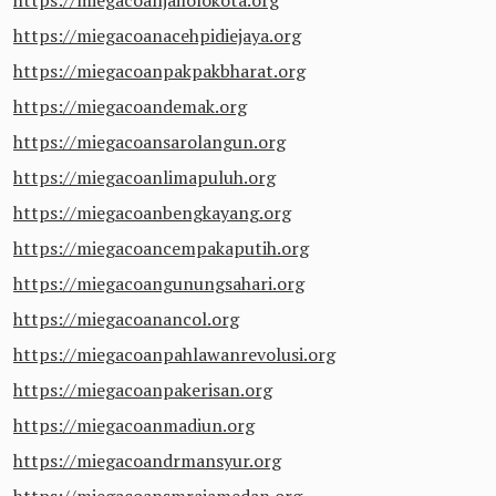
https://miegacoanjailolokota.org
https://miegacoanacehpidiejaya.org
https://miegacoanpakpakbharat.org
https://miegacoandemak.org
https://miegacoansarolangun.org
https://miegacoanlimapuluh.org
https://miegacoanbengkayang.org
https://miegacoancempakaputih.org
https://miegacoangunungsahari.org
https://miegacoanancol.org
https://miegacoanpahlawanrevolusi.org
https://miegacoanpakerisan.org
https://miegacoanmadiun.org
https://miegacoandrmansyur.org