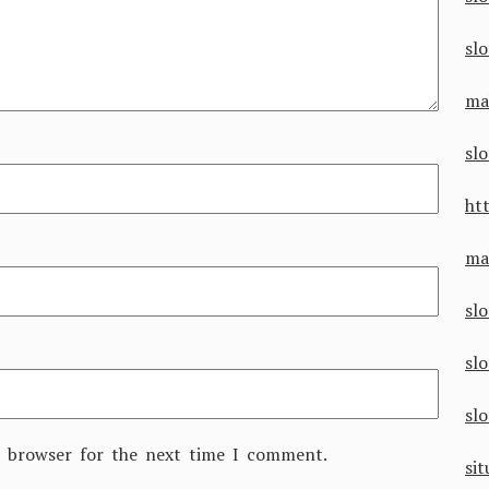
slo
ma
sl
ht
ma
sl
slo
sl
s browser for the next time I comment.
sit