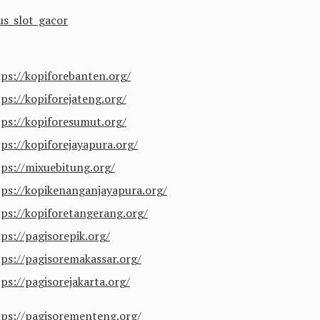
us slot gacor
tps://kopiforebanten.org/
tps://kopiforejateng.org/
tps://kopiforesumut.org/
tps://kopiforejayapura.org/
tps://mixuebitung.org/
tps://kopikenanganjayapura.org/
tps://kopiforetangerang.org/
ps://pagisorepik.org/
tps://pagisoremakassar.org/
ps://pagisorejakarta.org/
tps://pagisorementeng.org/