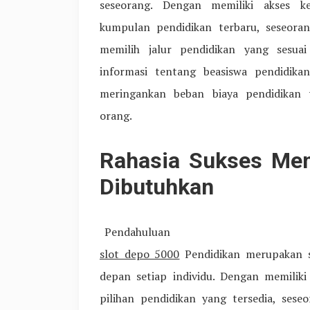
seseorang. Dengan memiliki akses k
kumpulan pendidikan terbaru, seseor
memilih jalur pendidikan yang sesua
informasi tentang beasiswa pendidik
meringankan beban biaya pendidikan 
orang.
Rahasia Sukses Me
Dibutuhkan
Pendahuluan
slot depo 5000
Pendidikan merupakan s
depan setiap individu. Dengan memiliki
pilihan pendidikan yang tersedia, ses