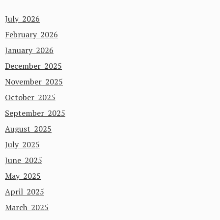
July 2026
February 2026
January 2026
December 2025
November 2025
October 2025
September 2025
August 2025
July 2025
June 2025
May 2025
April 2025
March 2025