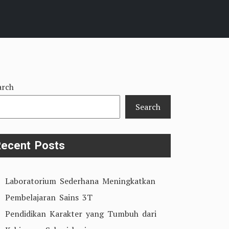
arch
Search
ecent Posts
Laboratorium Sederhana Meningkatkan
Pembelajaran Sains 3T
Pendidikan Karakter yang Tumbuh dari