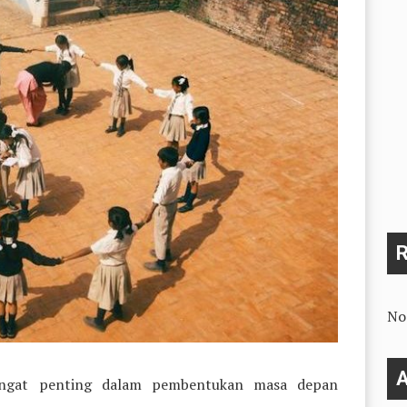
No
A
angat penting dalam pembentukan masa depan