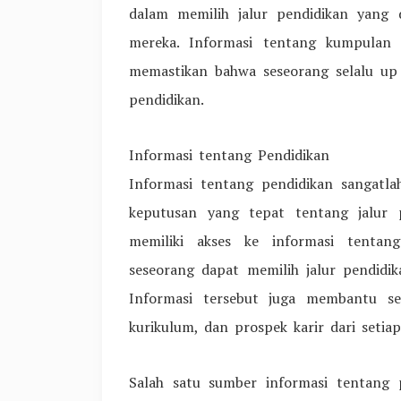
dalam memilih jalur pendidikan yang
mereka. Informasi tentang kumpulan 
memastikan bahwa seseorang selalu up
pendidikan.
Informasi tentang Pendidikan
Informasi tentang pendidikan sangat
keputusan yang tepat tentang jalur
memiliki akses ke informasi tentan
seseorang dapat memilih jalur pendidi
Informasi tersebut juga membantu se
kurikulum, dan prospek karir dari setia
Salah satu sumber informasi tentang p