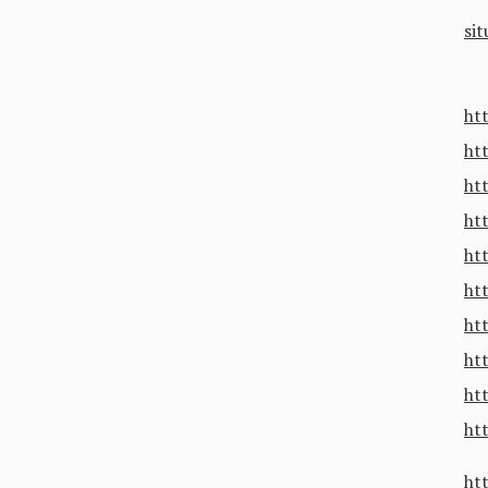
sit
ht
ht
ht
ht
ht
ht
ht
htt
ht
htt
ht