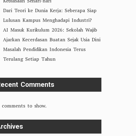
Kebiasaan Sehari-hari
Dari Teori ke Dunia Kerja: Seberapa Siap
Lulusan Kampus Menghadapi Industri?
AI Masuk Kurikulum 2026: Sekolah Wajib
Ajarkan Kecerdasan Buatan Sejak Usia Dini
Masalah Pendidikan Indonesia Terus
Terulang Setiap Tahun
Recent Comments
 comments to show.
rchives