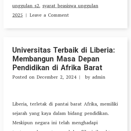
unggulan s2
,
syarat beasiswa unggulan
on
2025
Leave a Comment
Beasiswa
Unggulan
2025:
Universitas Terbaik di Liberia:
Peluang
Membangun Masa Depan
Emas
Pendidikan di Afrika Barat
untuk
Posted on
December 2, 2024
by
admin
Melanjutkan
Studi
dengan
Liberia, terletak di pantai barat Afrika, memiliki
Dukungan
sejarah yang kaya dalam bidang pendidikan.
Pemerintah
Meskipun negara ini telah menghadapi