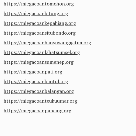
https://miegacoantomohon.org
https://miegacoanbitung.org
https://miegacoankepahiang.org
https://miegacoansitubondo.org
https://miegacoanbanyuwangijatim.org
https://miegacoanlahatsumsel.org
https://miegacoansumenep.org
https://miegacoanpati.org
https://miegacoanbantul.org
https://miegacoanbalangan.org
https://miegacoanteukuumar.org
https://miegacoanpancing.org