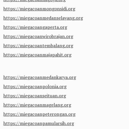
https://miegacoanmongonsidi.org
https://miegacoanmedanselayang.org
https://miegacoangaperta.org
https://miegacoanwirobrajan.org
https://miegacoantembalang.org
https://miegacoanmajapahit.org
https://miegacoanmedankarya.org
https://miegacoanpolonia.org
https://miegacoanseituan.org
https://miegacoanmagelang.org
https://miegacoanpeterongan.org
https://miegacoanpamularsih.org