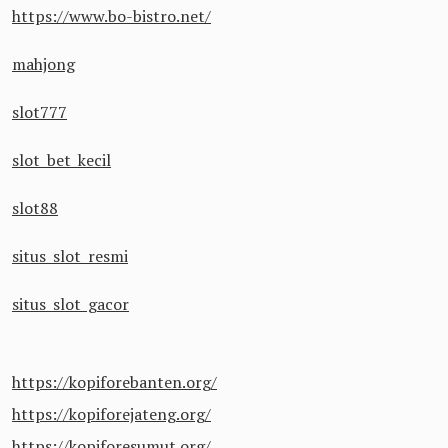
https://www.bo-bistro.net/
mahjong
slot777
slot bet kecil
slot88
situs slot resmi
situs slot gacor
https://kopiforebanten.org/
https://kopiforejateng.org/
https://kopiforesumut.org/