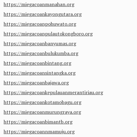
https://miegacoanmanahan.org
https://miegacoankayongutara.org
https://miegacoanpohuwato.org
https://miegacoanpulautokongboro.org
https://miegacoanbanyumas.org
https://miegacoanbulukumba.org
https://miegacoanbintang.org
https://miegacoansintangka.org
https://miegacoanbajawa.org
https://miegacoankepulauanmerantiriau.org
https://miegacoankotamobagu.org
https://miegacoanmurungraya.org
https://miegacoanbimantb.org
https://miegacoannmamuju.org