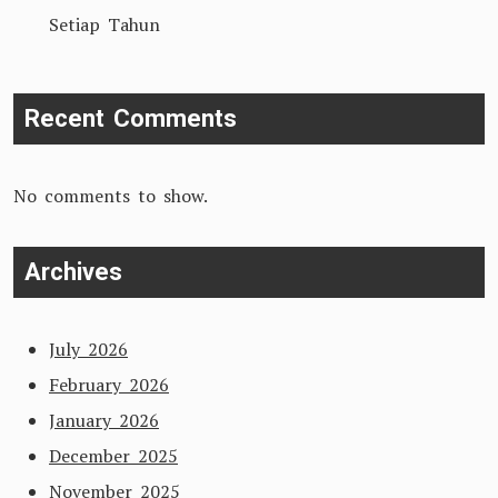
Setiap Tahun
Recent Comments
No comments to show.
Archives
July 2026
February 2026
January 2026
December 2025
November 2025