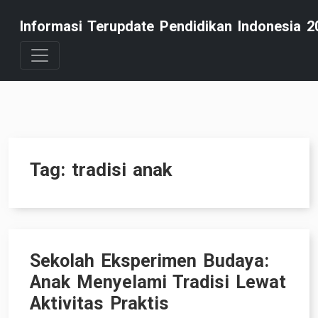
Skip
Informasi Terupdate Pendidikan Indonesia 2
to
content
Tag:
tradisi anak
Sekolah Eksperimen Budaya:
Anak Menyelami Tradisi Lewat
Aktivitas Praktis