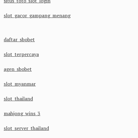
situs toto slot login
slot gacor gampang menang
daftar sbobet
slot terpercaya
agen sbobet
slot myanmar
slot thailand
mahjong wins 3
slot server thailand