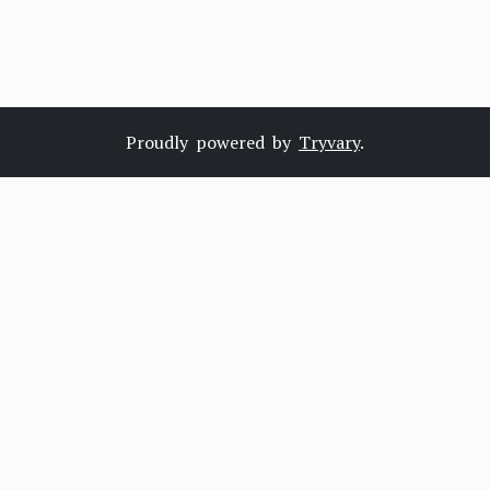
Proudly powered by
Tryvary
.