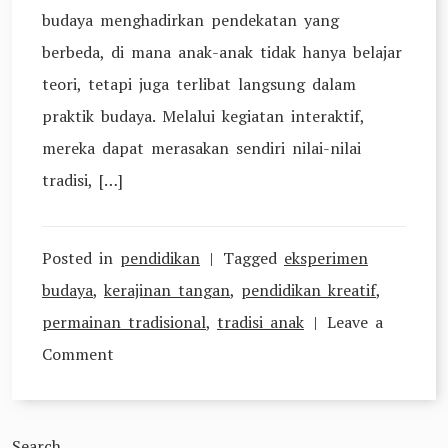
budaya menghadirkan pendekatan yang
berbeda, di mana anak-anak tidak hanya belajar
teori, tetapi juga terlibat langsung dalam
praktik budaya. Melalui kegiatan interaktif,
mereka dapat merasakan sendiri nilai-nilai
tradisi, […]
Posted in
pendidikan
Tagged
eksperimen
budaya
,
kerajinan tangan
,
pendidikan kreatif
,
permainan tradisional
,
tradisi anak
Leave a
on
Comment
Sekolah
Eksperimen
Search