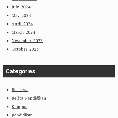
July 2024
May 2024
April 2024
March 2024
November 2023
October 2023
Categories
Beasiswa
Berita Pendidikan
Kampus
pendidikan