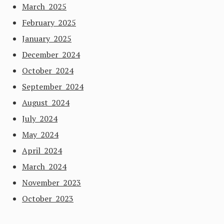
March 2025
February 2025
January 2025
December 2024
October 2024
September 2024
August 2024
July 2024
May 2024
April 2024
March 2024
November 2023
October 2023