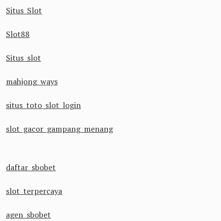
Situs Slot
Slot88
Situs slot
mahjong ways
situs toto slot login
slot gacor gampang menang
daftar sbobet
slot terpercaya
agen sbobet