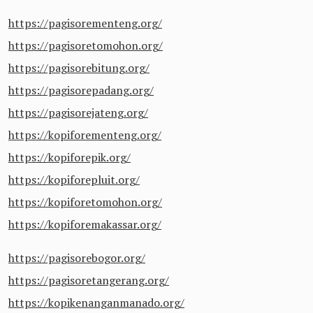
https://pagisorementeng.org/
https://pagisoretomohon.org/
https://pagisorebitung.org/
https://pagisorepadang.org/
https://pagisorejateng.org/
https://kopiforementeng.org/
https://kopiforepik.org/
https://kopiforepluit.org/
https://kopiforetomohon.org/
https://kopiforemakassar.org/
https://pagisorebogor.org/
https://pagisoretangerang.org/
https://kopikenanganmanado.org/