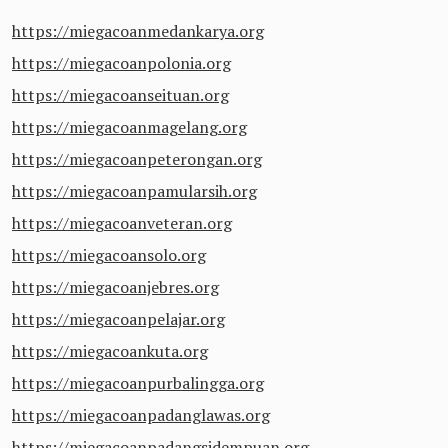
https://miegacoanmedankarya.org
https://miegacoanpolonia.org
https://miegacoanseituan.org
https://miegacoanmagelang.org
https://miegacoanpeterongan.org
https://miegacoanpamularsih.org
https://miegacoanveteran.org
https://miegacoansolo.org
https://miegacoanjebres.org
https://miegacoanpelajar.org
https://miegacoankuta.org
https://miegacoanpurbalingga.org
https://miegacoanpadanglawas.org
https://miegacoanpadangsidempuan.org