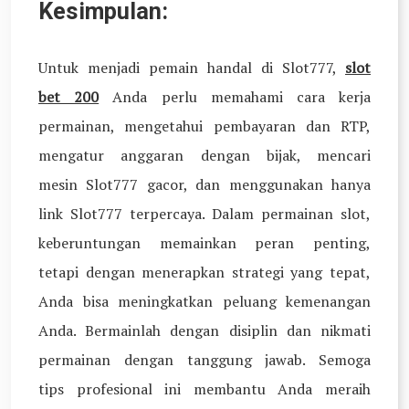
Kesimpulan:
Untuk menjadi pemain handal di Slot777,
slot
bet 200
Anda perlu memahami cara kerja
permainan, mengetahui pembayaran dan RTP,
mengatur anggaran dengan bijak, mencari
mesin Slot777 gacor, dan menggunakan hanya
link Slot777 terpercaya. Dalam permainan slot,
keberuntungan memainkan peran penting,
tetapi dengan menerapkan strategi yang tepat,
Anda bisa meningkatkan peluang kemenangan
Anda. Bermainlah dengan disiplin dan nikmati
permainan dengan tanggung jawab. Semoga
tips profesional ini membantu Anda meraih