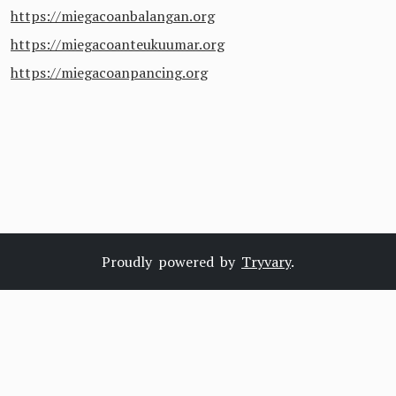
https://miegacoanbalangan.org
https://miegacoanteukuumar.org
https://miegacoanpancing.org
Proudly powered by
Tryvary
.