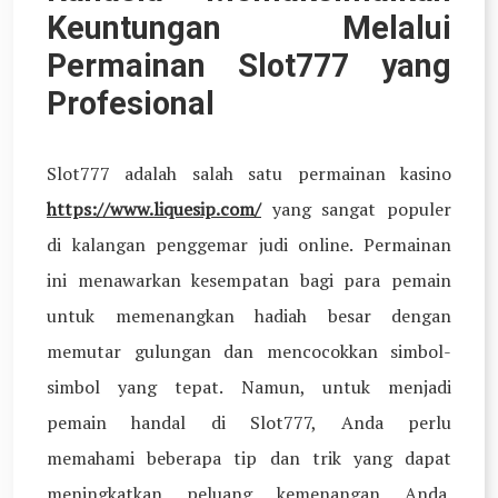
Keuntungan Melalui
Permainan Slot777 yang
Profesional
Slot777 adalah salah satu permainan kasino
https://www.liquesip.com/
yang sangat populer
di kalangan penggemar judi online. Permainan
ini menawarkan kesempatan bagi para pemain
untuk memenangkan hadiah besar dengan
memutar gulungan dan mencocokkan simbol-
simbol yang tepat. Namun, untuk menjadi
pemain handal di Slot777, Anda perlu
memahami beberapa tip dan trik yang dapat
meningkatkan peluang kemenangan Anda.