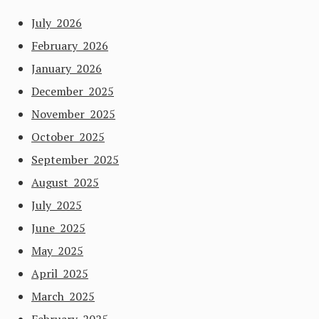
July 2026
February 2026
January 2026
December 2025
November 2025
October 2025
September 2025
August 2025
July 2025
June 2025
May 2025
April 2025
March 2025