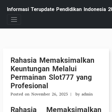
Skip
Informasi Terupdate Pendidikan Indonesia 2
to
content
Rahasia Memaksimalkan
Keuntungan Melalui
Permainan Slot777 yang
Profesional
Posted on
November 26, 2023
by
admin
Rahasia Memaksimalkan