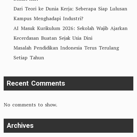
Dari Teori ke Dunia Kerja: Seberapa Siap Lulusan
Kampus Menghadapi Industri?
AI Masuk Kurikulum 2026: Sekolah Wajib Ajarkan
Kecerdasan Buatan Sejak Usia Dini
Masalah Pendidikan Indonesia Terus Terulang
Setiap Tahun
Recent Comments
No comments to show.
Archives