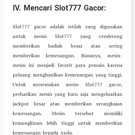
IV. Mencari Slot777 Gacor:
Slot777 gacor adalah istilah yang digunakan
untuk mesin Slot777 yang cenderung
memberikan hadiah besar atau sering
memberikan kemenangan. Biasanya, mesin-
mesin ini menjadi favorit para pemain karena
peluang menghasilkan kemenangan yang tinggi.
Untuk menemukan mesin Slot777 gacor,
perhatikan mesin yang baru saja mengeluarkan
jackpot besar atau memberikan serangkaian
kemenangan. Mesin tersebut memiliki
kemungkinan lebih tinggi untuk memberikan
kemenangan kepada Anda.