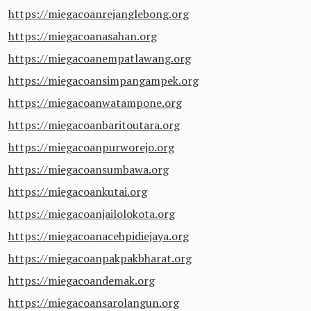
https://miegacoanrejanglebong.org
https://miegacoanasahan.org
https://miegacoanempatlawang.org
https://miegacoansimpangampek.org
https://miegacoanwatampone.org
https://miegacoanbaritoutara.org
https://miegacoanpurworejo.org
https://miegacoansumbawa.org
https://miegacoankutai.org
https://miegacoanjailolokota.org
https://miegacoanacehpidiejaya.org
https://miegacoanpakpakbharat.org
https://miegacoandemak.org
https://miegacoansarolangun.org