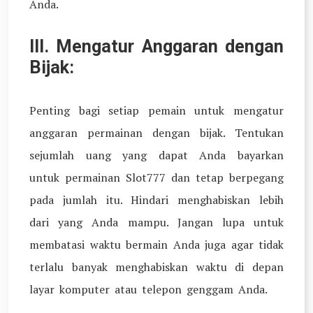
Anda.
III. Mengatur Anggaran dengan
Bijak:
Penting bagi setiap pemain untuk mengatur
anggaran permainan dengan bijak. Tentukan
sejumlah uang yang dapat Anda bayarkan
untuk permainan Slot777 dan tetap berpegang
pada jumlah itu. Hindari menghabiskan lebih
dari yang Anda mampu. Jangan lupa untuk
membatasi waktu bermain Anda juga agar tidak
terlalu banyak menghabiskan waktu di depan
layar komputer atau telepon genggam Anda.