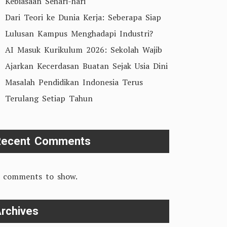
Kebiasaan Sehari-hari
Dari Teori ke Dunia Kerja: Seberapa Siap
Lulusan Kampus Menghadapi Industri?
AI Masuk Kurikulum 2026: Sekolah Wajib
Ajarkan Kecerdasan Buatan Sejak Usia Dini
Masalah Pendidikan Indonesia Terus
Terulang Setiap Tahun
Recent Comments
 comments to show.
rchives