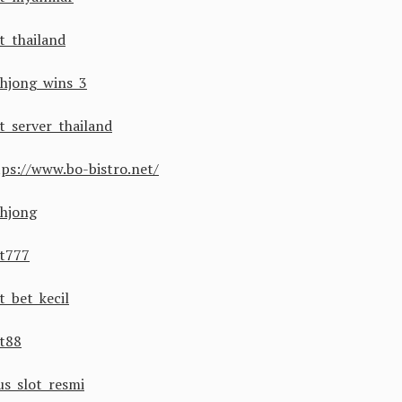
t thailand
hjong wins 3
ot server thailand
tps://www.bo-bistro.net/
hjong
ot777
t bet kecil
ot88
us slot resmi