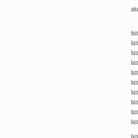
sit
ht
ht
ht
ht
ht
ht
ht
htt
ht
htt
ht