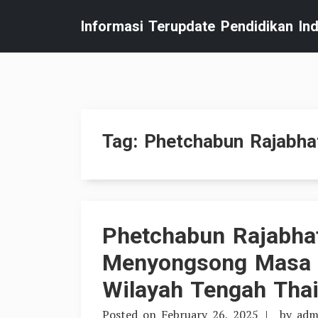
Skip
Informasi Terupdate Pendidikan In
to
content
Tag:
Phetchabun Rajabhat
Phetchabun Rajabhat
Menyongsong Masa D
Wilayah Tengah Thai
Posted on
February 26, 2025
by
adm