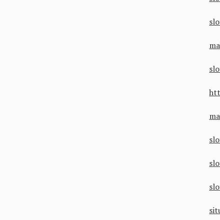
slo
ma
sl
ht
ma
sl
slo
sl
sit