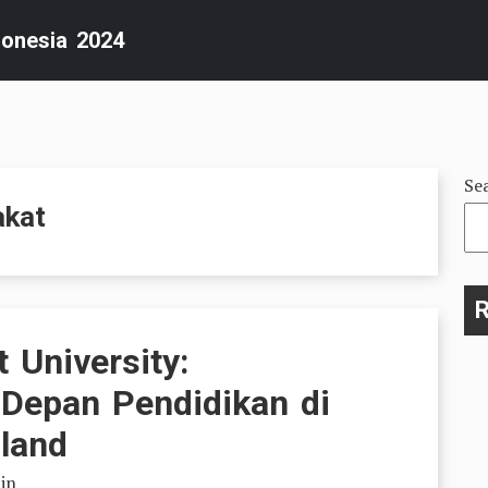
donesia 2024
Se
akat
R
 University:
epan Pendidikan di
land
in