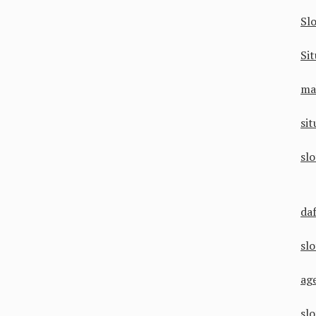
Sl
Sit
ma
sit
sl
da
sl
ag
sl