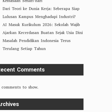
Kebiasaan Sehari-hari
Dari Teori ke Dunia Kerja: Seberapa Siap
Lulusan Kampus Menghadapi Industri?
AI Masuk Kurikulum 2026: Sekolah Wajib
Ajarkan Kecerdasan Buatan Sejak Usia Dini
Masalah Pendidikan Indonesia Terus
Terulang Setiap Tahun
Recent Comments
 comments to show.
rchives