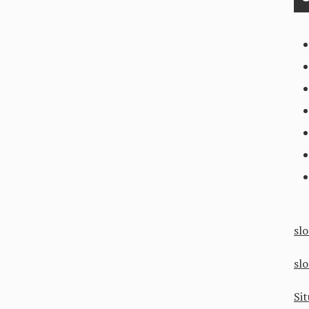
sl
slo
Sit