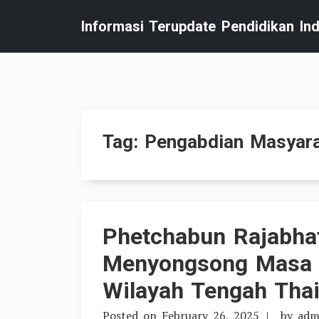
Skip
Informasi Terupdate Pendidikan In
to
content
Tag:
Pengabdian Masyar
Phetchabun Rajabhat
Menyongsong Masa D
Wilayah Tengah Thai
Posted on
February 26, 2025
by
adm