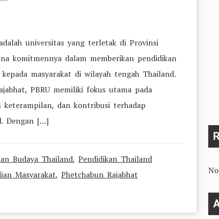
dalah universitas yang terletak di Provinsi
rena komitmennya dalam memberikan pendidikan
i kepada masyarakat di wilayah tengah Thailand.
Rajabhat, PBRU memiliki fokus utama pada
 keterampilan, dan kontribusi terhadap
l. Dengan […]
ian Budaya Thailand
,
Pendidikan Thailand
No
ian Masyarakat
,
Phetchabun Rajabhat
A
un