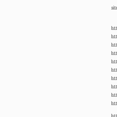
sit
ht
ht
ht
ht
ht
ht
ht
htt
ht
htt
ht