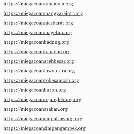
https://miegacoannmamuju.org
https://miegacoanmanggaraintt.org
https://miegacoanniasbarat.org
https://miegacoanmagetan.org
https://miegacoanbadung.org
https://miegacoantabanan.org
https://miegacoanacehbesar.org
https://miegacoanluwuutara.org
https://miegacoantobasamosir.org
https://miegacoanbuton.org
https://miegacoanrejanglebong.org
https://miegacoanasahan.org
https://miegacoanempatlawang.org
https://miegacoansimpangampek.org