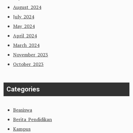
August 2024
July 2024
May 2024
April 2024
March 2024
November 2023
October 2023
Categories
Beasiswa
Berita Pendidikan
Kampus