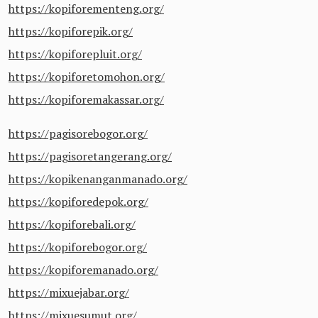
https://kopiforementeng.org/
https://kopiforepik.org/
https://kopiforepluit.org/
https://kopiforetomohon.org/
https://kopiforemakassar.org/
https://pagisorebogor.org/
https://pagisoretangerang.org/
https://kopikenanganmanado.org/
https://kopiforedepok.org/
https://kopiforebali.org/
https://kopiforebogor.org/
https://kopiforemanado.org/
https://mixuejabar.org/
https://mixuesumut.org/