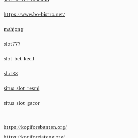
https://www.bo-bistro.net/
mahjong
slot777
slot bet kecil
slot88
situs slot resmi
situs slot gacor
https://kopiforebanten.org/
https://kopiforejateng.org/