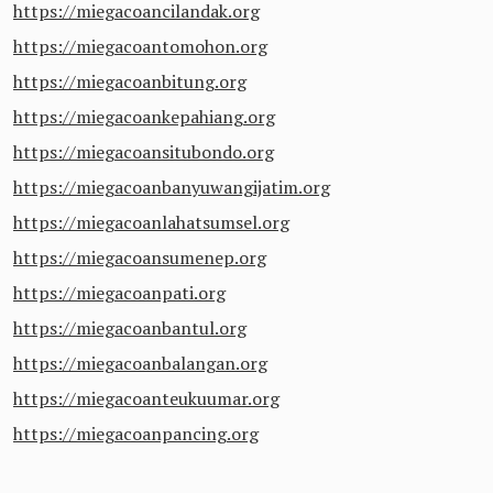
https://miegacoancilandak.org
https://miegacoantomohon.org
https://miegacoanbitung.org
https://miegacoankepahiang.org
https://miegacoansitubondo.org
https://miegacoanbanyuwangijatim.org
https://miegacoanlahatsumsel.org
https://miegacoansumenep.org
https://miegacoanpati.org
https://miegacoanbantul.org
https://miegacoanbalangan.org
https://miegacoanteukuumar.org
https://miegacoanpancing.org