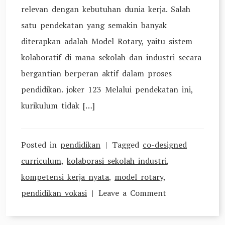
relevan dengan kebutuhan dunia kerja. Salah
satu pendekatan yang semakin banyak
diterapkan adalah Model Rotary, yaitu sistem
kolaboratif di mana sekolah dan industri secara
bergantian berperan aktif dalam proses
pendidikan. joker 123 Melalui pendekatan ini,
kurikulum tidak […]
Posted in
pendidikan
Tagged
co-designed
curriculum
,
kolaborasi sekolah industri
,
kompetensi kerja nyata
,
model rotary
,
on
pendidikan vokasi
Leave a Comment
Kolaborasi
Sekolah–