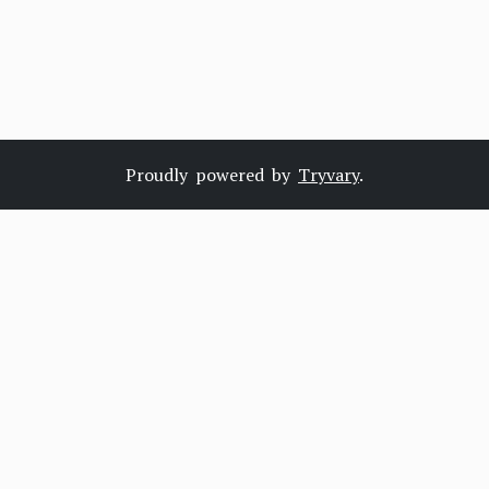
Proudly powered by
Tryvary
.