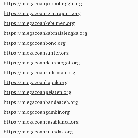
https://miegacoanprobolinggo.org
https://miegacoansemarapura.org
https://miegacoankebumen.org
https://miegacoankabmajalengka.org
https://miegacoanbone.org
https://miegacoansunter.org
https://miegacoandaanmogot.org
https://miegacoansudirman.org
https://miegacoankapuk.org
https://miegacoanpejaten.org
https://miegacoanbandaaceh.org
https://miegacoangambir.org
https://miegacoancasablanca.org
https://miegacoancilandak.org