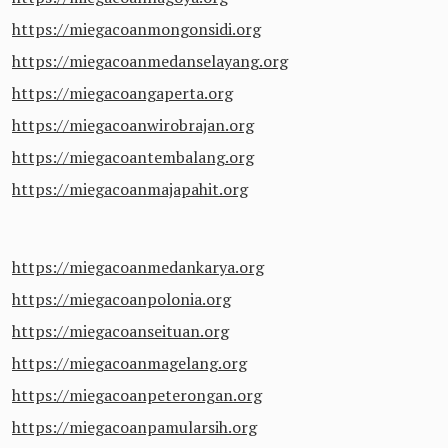
https://miegacoanmongonsidi.org
https://miegacoanmedanselayang.org
https://miegacoangaperta.org
https://miegacoanwirobrajan.org
https://miegacoantembalang.org
https://miegacoanmajapahit.org
https://miegacoanmedankarya.org
https://miegacoanpolonia.org
https://miegacoanseituan.org
https://miegacoanmagelang.org
https://miegacoanpeterongan.org
https://miegacoanpamularsih.org