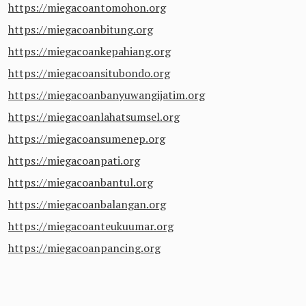
https://miegacoantomohon.org
https://miegacoanbitung.org
https://miegacoankepahiang.org
https://miegacoansitubondo.org
https://miegacoanbanyuwangijatim.org
https://miegacoanlahatsumsel.org
https://miegacoansumenep.org
https://miegacoanpati.org
https://miegacoanbantul.org
https://miegacoanbalangan.org
https://miegacoanteukuumar.org
https://miegacoanpancing.org