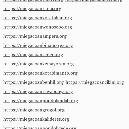
https://miegacoanranai.org
https://miegacoankotatahan.org
https://miegacoanwonosobo.org
https://miegacoanampera.org
https://miegacoanbinamarga.org
https://miegacoansenen.org
https://miegacoankemayoran.org
https://miegacoankotabimantb.org
https://miegacoanbenhil.org
https://miegacoancikini.org
https://miegacoanrawabuaya.org
https://miegacoanpondokindah.org
https://miegacoangrogol.org
https://miegacoankalideres.org
https://miegacoanpondokgede.org