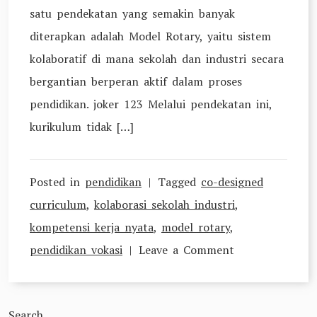
satu pendekatan yang semakin banyak
diterapkan adalah Model Rotary, yaitu sistem
kolaboratif di mana sekolah dan industri secara
bergantian berperan aktif dalam proses
pendidikan. joker 123 Melalui pendekatan ini,
kurikulum tidak […]
Posted in
pendidikan
Tagged
co-designed
curriculum
,
kolaborasi sekolah industri
,
kompetensi kerja nyata
,
model rotary
,
on
pendidikan vokasi
Leave a Comment
Kolaborasi
Sekolah–
Search
Industri