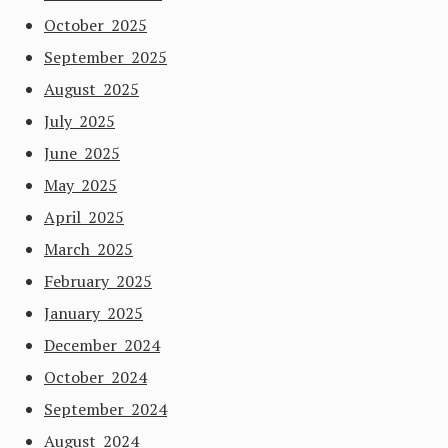
October 2025
September 2025
August 2025
July 2025
June 2025
May 2025
April 2025
March 2025
February 2025
January 2025
December 2024
October 2024
September 2024
August 2024