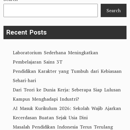
(Model
Search
Rotary):
Co-
Recent Posts
designed
Curriculum
Laboratorium Sederhana Meningkatkan
untuk
Pembelajaran Sains 3T
Kompetensi
Pendidikan Karakter yang Tumbuh dari Kebiasaan
Kerja
Sehari-hari
Nyata
Dari Teori ke Dunia Kerja: Seberapa Siap Lulusan
Kampus Menghadapi Industri?
AI Masuk Kurikulum 2026: Sekolah Wajib Ajarkan
Kecerdasan Buatan Sejak Usia Dini
Masalah Pendidikan Indonesia Terus Terulang