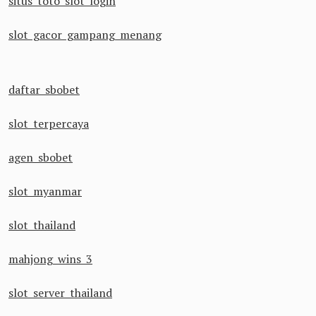
situs toto slot login
slot gacor gampang menang
daftar sbobet
slot terpercaya
agen sbobet
slot myanmar
slot thailand
mahjong wins 3
slot server thailand