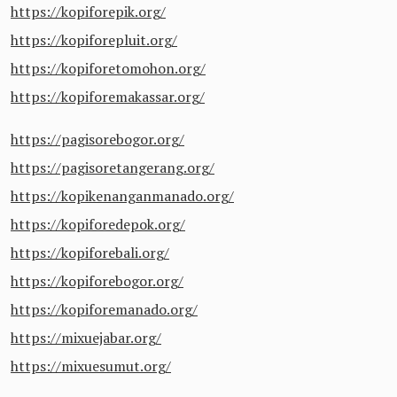
https://kopiforepik.org/
https://kopiforepluit.org/
https://kopiforetomohon.org/
https://kopiforemakassar.org/
https://pagisorebogor.org/
https://pagisoretangerang.org/
https://kopikenanganmanado.org/
https://kopiforedepok.org/
https://kopiforebali.org/
https://kopiforebogor.org/
https://kopiforemanado.org/
https://mixuejabar.org/
https://mixuesumut.org/