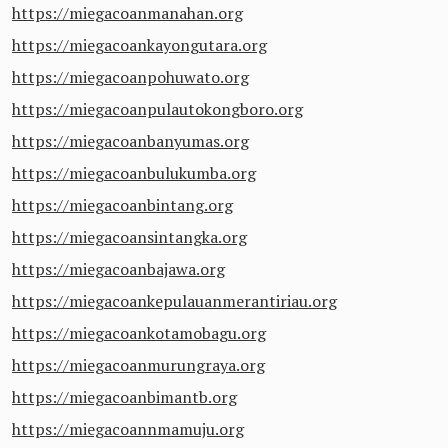
https://miegacoanmanahan.org
https://miegacoankayongutara.org
https://miegacoanpohuwato.org
https://miegacoanpulautokongboro.org
https://miegacoanbanyumas.org
https://miegacoanbulukumba.org
https://miegacoanbintang.org
https://miegacoansintangka.org
https://miegacoanbajawa.org
https://miegacoankepulauanmerantiriau.org
https://miegacoankotamobagu.org
https://miegacoanmurungraya.org
https://miegacoanbimantb.org
https://miegacoannmamuju.org