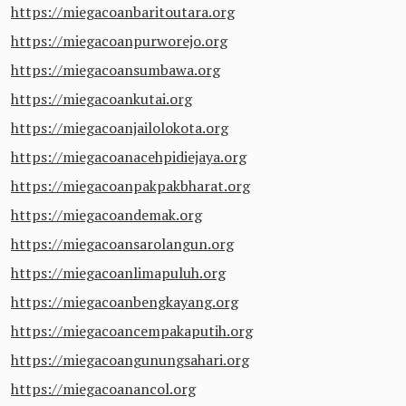
https://miegacoanbaritoutara.org
https://miegacoanpurworejo.org
https://miegacoansumbawa.org
https://miegacoankutai.org
https://miegacoanjailolokota.org
https://miegacoanacehpidiejaya.org
https://miegacoanpakpakbharat.org
https://miegacoandemak.org
https://miegacoansarolangun.org
https://miegacoanlimapuluh.org
https://miegacoanbengkayang.org
https://miegacoancempakaputih.org
https://miegacoangunungsahari.org
https://miegacoanancol.org