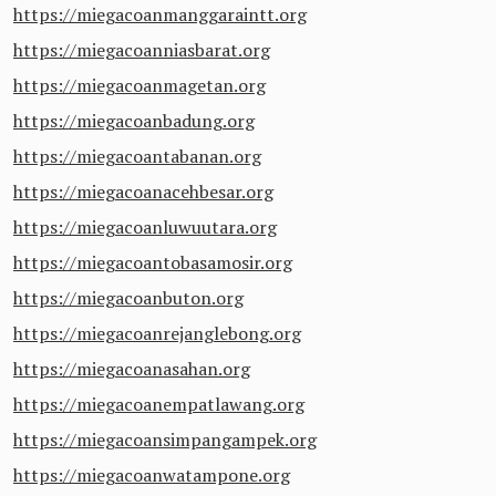
https://miegacoanmanggaraintt.org
https://miegacoanniasbarat.org
https://miegacoanmagetan.org
https://miegacoanbadung.org
https://miegacoantabanan.org
https://miegacoanacehbesar.org
https://miegacoanluwuutara.org
https://miegacoantobasamosir.org
https://miegacoanbuton.org
https://miegacoanrejanglebong.org
https://miegacoanasahan.org
https://miegacoanempatlawang.org
https://miegacoansimpangampek.org
https://miegacoanwatampone.org