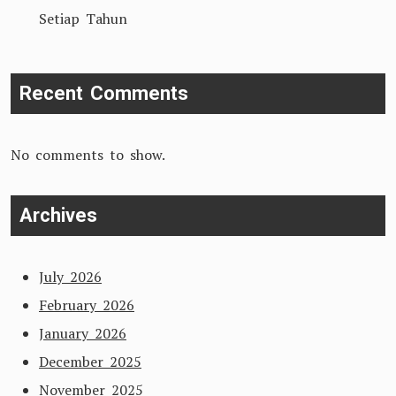
Setiap Tahun
Recent Comments
No comments to show.
Archives
July 2026
February 2026
January 2026
December 2025
November 2025