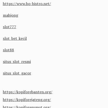
https://www.bo-bistro.net/
mahjong
slot777
slot bet kecil
slot88
situs slot resmi
situs slot gacor
https://kopiforebanten.org/
https://kopiforejateng.org/
https://kopiforesumut.org/