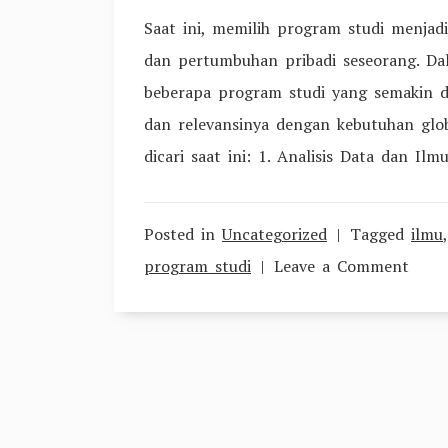
Saat ini, memilih program studi menjad
dan pertumbuhan pribadi seseorang. Da
beberapa program studi yang semakin d
dan relevansinya dengan kebutuhan glob
dicari saat ini: 1. Analisis Data dan Ilm
Posted in
Uncategorized
Tagged
ilmu
on
program studi
Leave a Comment
Meng
Tren
Pendi
10
Prog