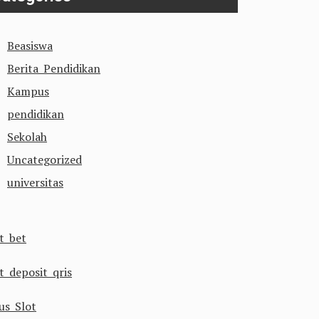
Beasiswa
Berita Pendidikan
Kampus
pendidikan
Sekolah
Uncategorized
universitas
ot bet
t deposit qris
us Slot