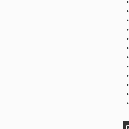
g
ler
rn
C