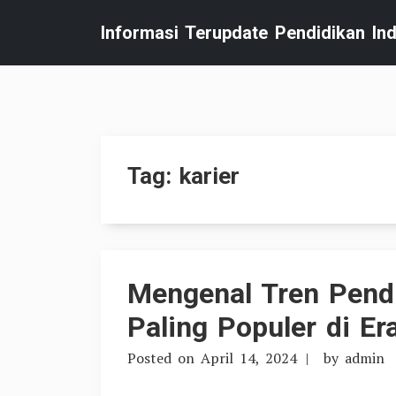
Skip
Informasi Terupdate Pendidikan In
to
content
Tag:
karier
Mengenal Tren Pendi
Paling Populer di E
Posted on
April 14, 2024
by
admin