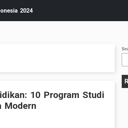
donesia 2024
Se
R
dikan: 10 Program Studi
ra Modern