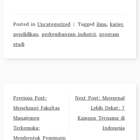
Posted in
Uncategorized
Tagged
ilmu
,
karier
,
pendidikan
,
perkembangan industri
,
program
studi
Post
Previous Post:
Next Post:
Mengenal
navigation
Menelusuri Fakultas
Lebih Dekat: 7
Manajemen
Kampus Ternama di
Terkemuka:
Indonesia
Membentuk Pemimpin