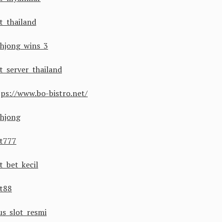
t thailand
hjong wins 3
ot server thailand
tps://www.bo-bistro.net/
hjong
ot777
t bet kecil
ot88
us slot resmi