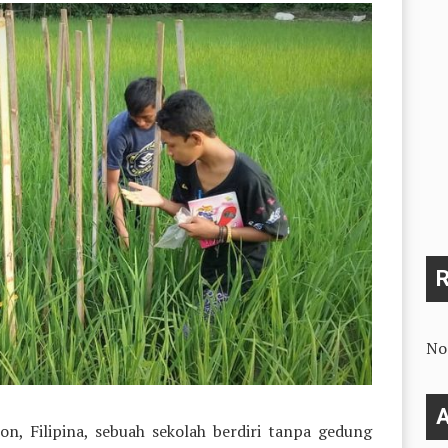
No
A
on, Filipina, sebuah sekolah berdiri tanpa gedung