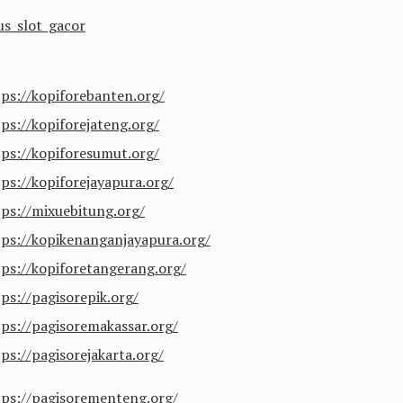
us slot gacor
tps://kopiforebanten.org/
tps://kopiforejateng.org/
tps://kopiforesumut.org/
tps://kopiforejayapura.org/
tps://mixuebitung.org/
tps://kopikenanganjayapura.org/
tps://kopiforetangerang.org/
ps://pagisorepik.org/
tps://pagisoremakassar.org/
ps://pagisorejakarta.org/
tps://pagisorementeng.org/