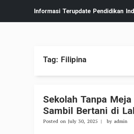
Skip
Informasi Terupdate Pendidikan In
to
content
Tag:
Filipina
Sekolah Tanpa Meja 
Sambil Bertani di La
Posted on
July 30, 2025
by
admin