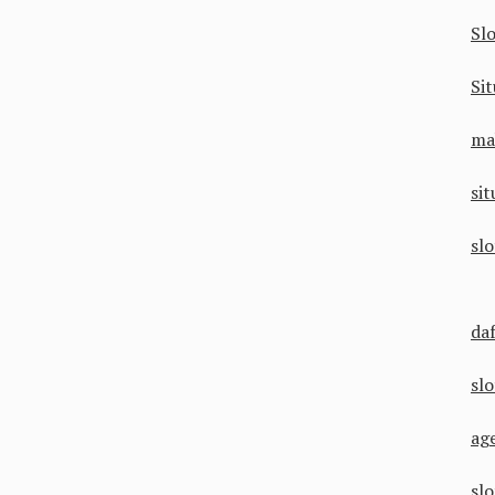
Sl
Sit
ma
sit
sl
da
sl
ag
sl