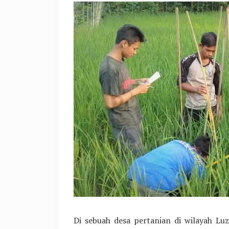
Di sebuah desa pertanian di wilayah Luz