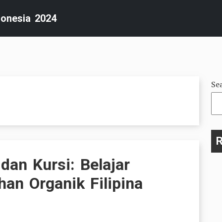
donesia 2024
Se
R
dan Kursi: Belajar
han Organik Filipina