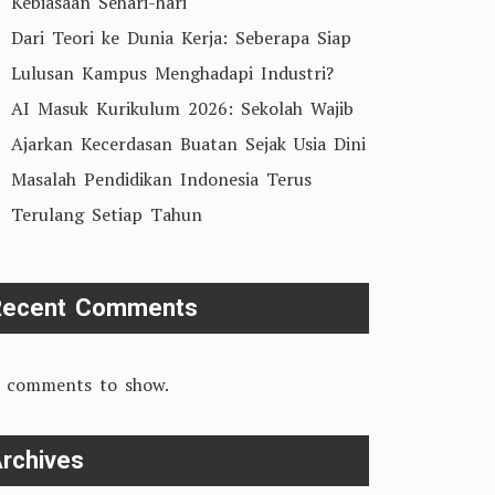
Kebiasaan Sehari-hari
Dari Teori ke Dunia Kerja: Seberapa Siap
Lulusan Kampus Menghadapi Industri?
AI Masuk Kurikulum 2026: Sekolah Wajib
Ajarkan Kecerdasan Buatan Sejak Usia Dini
Masalah Pendidikan Indonesia Terus
Terulang Setiap Tahun
Recent Comments
 comments to show.
rchives