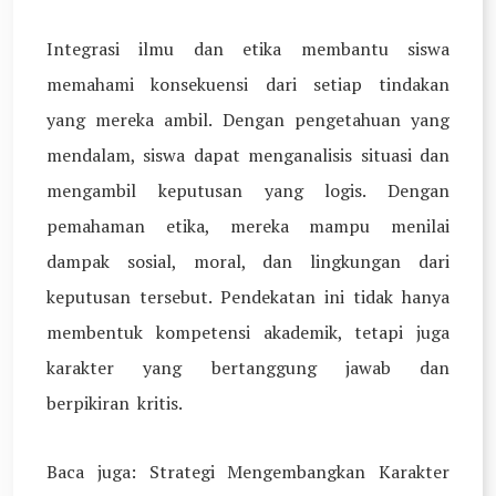
Integrasi ilmu dan etika membantu siswa
memahami konsekuensi dari setiap tindakan
yang mereka ambil. Dengan pengetahuan yang
mendalam, siswa dapat menganalisis situasi dan
mengambil keputusan yang logis. Dengan
pemahaman etika, mereka mampu menilai
dampak sosial, moral, dan lingkungan dari
keputusan tersebut. Pendekatan ini tidak hanya
membentuk kompetensi akademik, tetapi juga
karakter yang bertanggung jawab dan
berpikiran kritis.
Baca juga: Strategi Mengembangkan Karakter