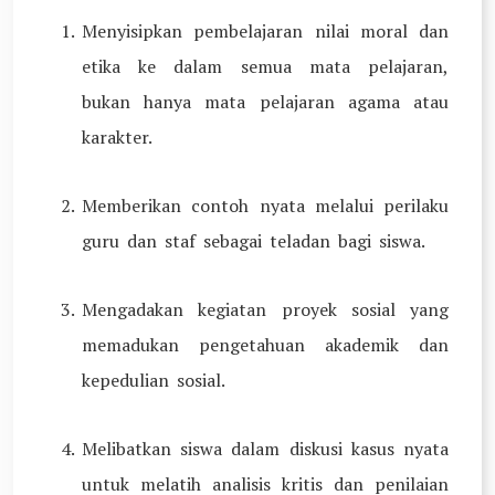
Menyisipkan pembelajaran nilai moral dan
etika ke dalam semua mata pelajaran,
bukan hanya mata pelajaran agama atau
karakter.
Memberikan contoh nyata melalui perilaku
guru dan staf sebagai teladan bagi siswa.
Mengadakan kegiatan proyek sosial yang
memadukan pengetahuan akademik dan
kepedulian sosial.
Melibatkan siswa dalam diskusi kasus nyata
untuk melatih analisis kritis dan penilaian