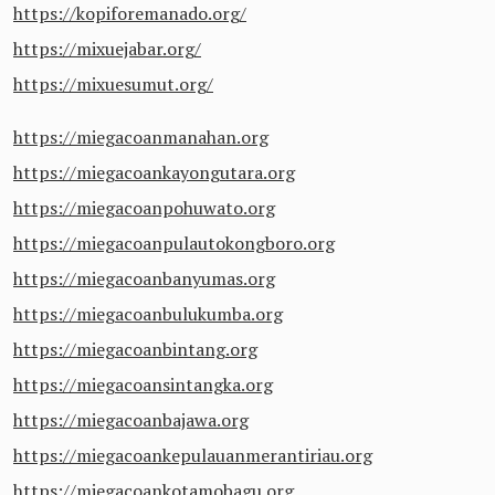
https://kopiforemanado.org/
https://mixuejabar.org/
https://mixuesumut.org/
https://miegacoanmanahan.org
https://miegacoankayongutara.org
https://miegacoanpohuwato.org
https://miegacoanpulautokongboro.org
https://miegacoanbanyumas.org
https://miegacoanbulukumba.org
https://miegacoanbintang.org
https://miegacoansintangka.org
https://miegacoanbajawa.org
https://miegacoankepulauanmerantiriau.org
https://miegacoankotamobagu.org