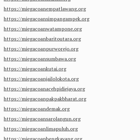
https://miegacoanempatlawang.org
https://miegacoansimpangampek.org
https://miegacoanwatampone.org
https://miegacoanbaritoutara.org
https://miegacoanpurworejo.org
https://miegacoansumbawa.org
https://miegacoankutai.org
https://miegacoanjailolokota.org
https://miegacoanacehpidiejaya.org
https://miegacoanpakpakbharat.org
https://miegacoandemak.org
https://miegacoansarolangun.org
https://miegacoanlimapuluh.org
https://miegacoanbengkayang.org