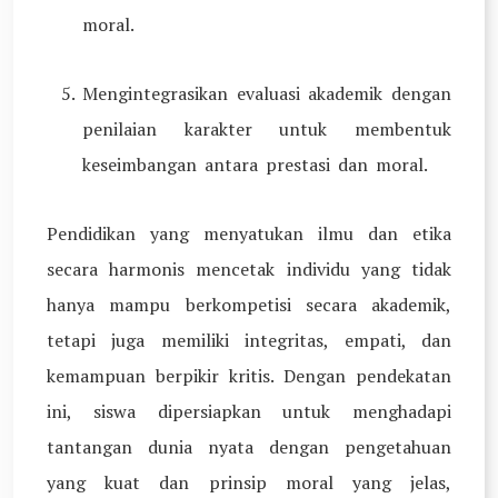
moral.
Mengintegrasikan evaluasi akademik dengan
penilaian karakter untuk membentuk
keseimbangan antara prestasi dan moral.
Pendidikan yang menyatukan ilmu dan etika
secara harmonis mencetak individu yang tidak
hanya mampu berkompetisi secara akademik,
tetapi juga memiliki integritas, empati, dan
kemampuan berpikir kritis. Dengan pendekatan
ini, siswa dipersiapkan untuk menghadapi
tantangan dunia nyata dengan pengetahuan
yang kuat dan prinsip moral yang jelas,