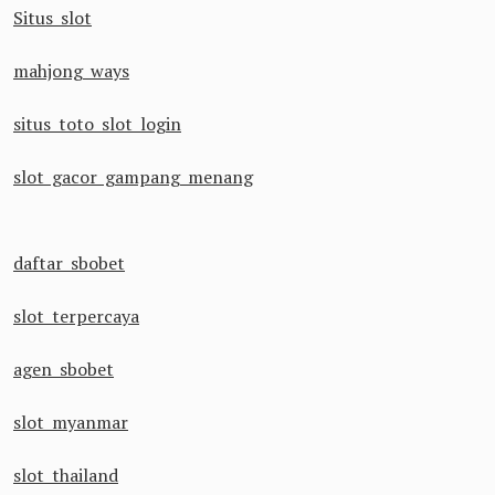
Situs slot
mahjong ways
situs toto slot login
slot gacor gampang menang
daftar sbobet
slot terpercaya
agen sbobet
slot myanmar
slot thailand