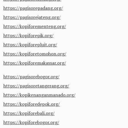
https://pagisorepadang.org/
https://pagisorejateng.org/
https://kopiforementeng.org/
https://kopiforepik.org/
https://kopiforepluit.org/
https://kopiforetomohon.org/
https://kopiforemakassar.org/
https://pagisorebogor.org/
https://pagisoretangerang.org/
https://kopikenanganmanado.org/
https://kopiforedepok.org/
https://kopiforebali.org/
https://kopiforebogor.org/