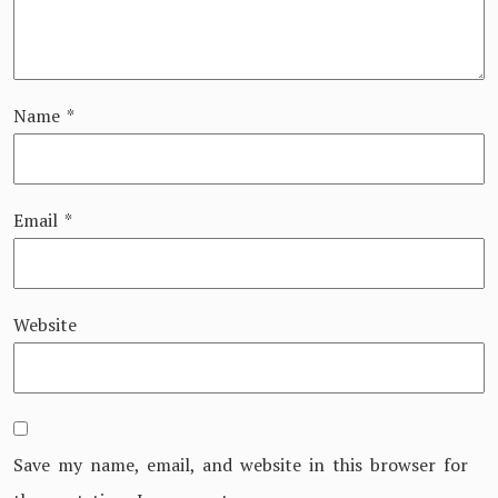
Name
*
Email
*
Website
Save my name, email, and website in this browser for