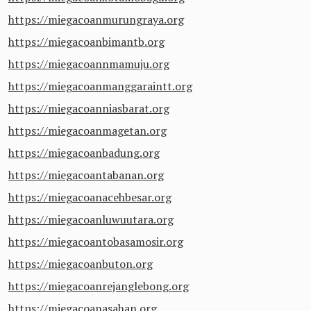
https://miegacoanmurungraya.org
https://miegacoanbimantb.org
https://miegacoannmamuju.org
https://miegacoanmanggaraintt.org
https://miegacoanniasbarat.org
https://miegacoanmagetan.org
https://miegacoanbadung.org
https://miegacoantabanan.org
https://miegacoanacehbesar.org
https://miegacoanluwuutara.org
https://miegacoantobasamosir.org
https://miegacoanbuton.org
https://miegacoanrejanglebong.org
https://miegacoanasahan.org