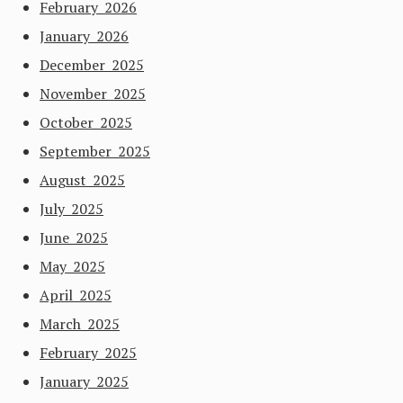
February 2026
January 2026
December 2025
November 2025
October 2025
September 2025
August 2025
July 2025
June 2025
May 2025
April 2025
March 2025
February 2025
January 2025