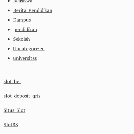
Beasiswa
Berita Pendidikan
Kampus
pendidikan
Sekolah
Uncategorized
universitas
slot bet
slot deposit qris
Situs Slot
Slot88