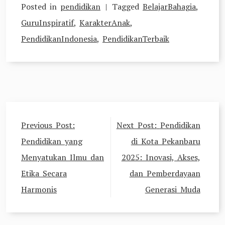
Posted in
pendidikan
Tagged
BelajarBahagia
,
GuruInspiratif
,
KarakterAnak
,
PendidikanIndonesia
,
PendidikanTerbaik
Post
Previous Post:
Next Post:
Pendidikan
navigation
Pendidikan yang
di Kota Pekanbaru
Menyatukan Ilmu dan
2025: Inovasi, Akses,
Etika Secara
dan Pemberdayaan
Harmonis
Generasi Muda