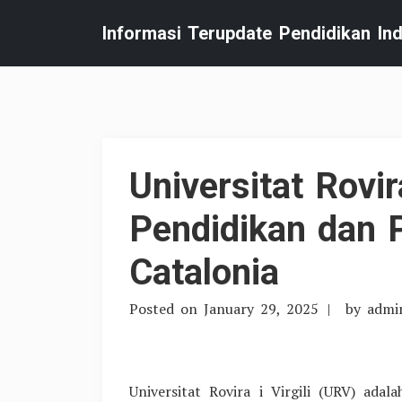
Skip
Informasi Terupdate Pendidikan In
to
content
Universitat Rovira
Pendidikan dan P
Catalonia
Posted on
January 29, 2025
by
admi
Universitat Rovira i Virgili (URV) adal