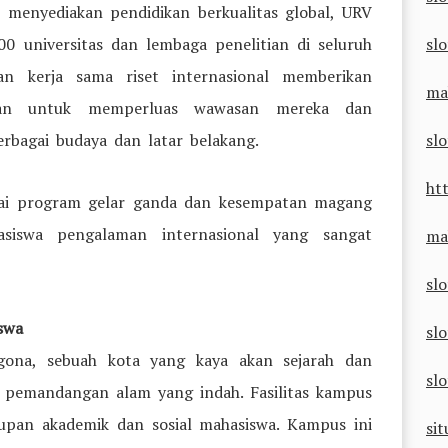
 menyediakan pendidikan berkualitas global, URV
00 universitas dan lembaga penelitian di seluruh
slo
an kerja sama riset internasional memberikan
ma
an untuk memperluas wawasan mereka dan
erbagai budaya dan latar belakang.
sl
ht
agai program gelar ganda dan kesempatan magang
asiswa pengalaman internasional yang sangat
ma
sl
swa
slo
ona, sebuah kota yang kaya akan sejarah dan
sl
an pemandangan alam yang indah. Fasilitas kampus
pan akademik dan sosial mahasiswa. Kampus ini
sit