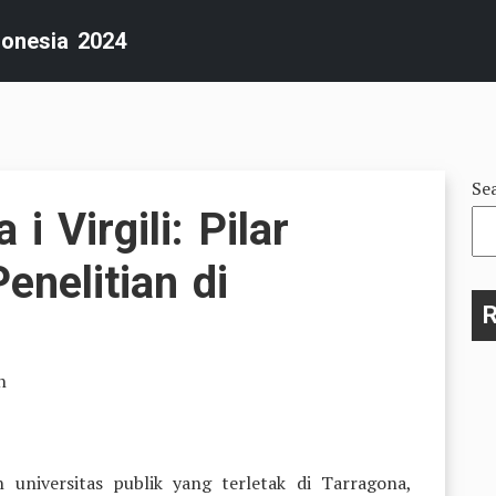
donesia 2024
Se
 i Virgili: Pilar
enelitian di
R
n
ah universitas publik yang terletak di Tarragona,