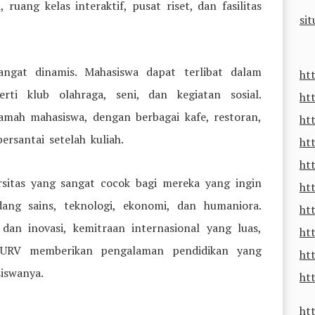
uang kelas interaktif, pusat riset, dan fasilitas
sit
sangat dinamis. Mahasiswa dapat terlibat dalam
ht
perti klub olahraga, seni, dan kegiatan sosial.
ht
mah mahasiswa, dengan berbagai kafe, restoran,
ht
rsantai setelah kuliah.
ht
ht
versitas yang sangat cocok bagi mereka yang ingin
ht
dang sains, teknologi, ekonomi, dan humaniora.
ht
an inovasi, kemitraan internasional yang luas,
htt
, URV memberikan pengalaman pendidikan yang
ht
iswanya.
htt
ht