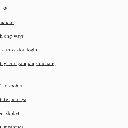
ot88
us slot
hjong ways
us toto slot login
ot gacor gampang menang
ftar sbobet
ot terpercaya
en sbobet
ot myanmar