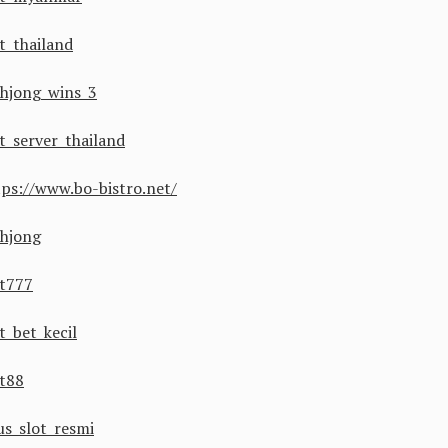
t thailand
hjong wins 3
ot server thailand
tps://www.bo-bistro.net/
hjong
ot777
t bet kecil
ot88
us slot resmi