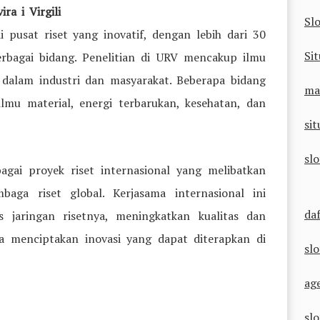
ra i Virgili
Sl
pusat riset yang inovatif, dengan lebih dari 30
Sit
erbagai bidang. Penelitian di URV mencakup ilmu
dalam industri dan masyarakat. Beberapa bidang
ma
 ilmu material, energi terbarukan, kesehatan, dan
sit
sl
bagai proyek riset internasional yang melibatkan
baga riset global. Kerjasama internasional ini
da
aringan risetnya, meningkatkan kualitas dan
ta menciptakan inovasi yang dapat diterapkan di
sl
ag
sl