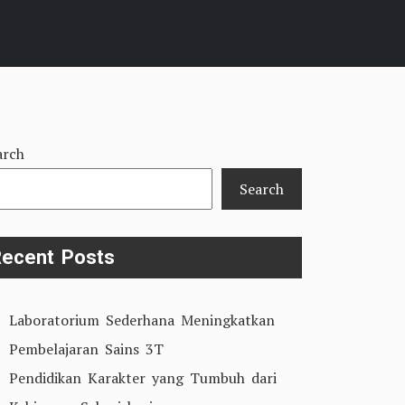
arch
Search
ecent Posts
Laboratorium Sederhana Meningkatkan
Pembelajaran Sains 3T
Pendidikan Karakter yang Tumbuh dari