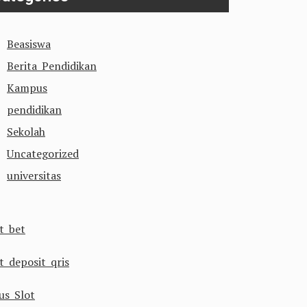
Beasiswa
Berita Pendidikan
Kampus
pendidikan
Sekolah
Uncategorized
universitas
ot bet
t deposit qris
us Slot