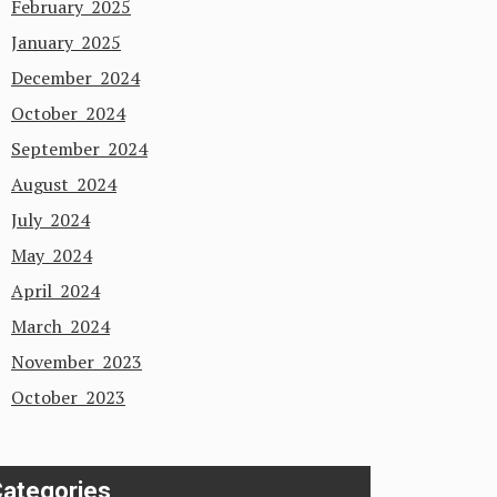
February 2025
January 2025
December 2024
October 2024
September 2024
August 2024
July 2024
May 2024
April 2024
March 2024
November 2023
October 2023
ategories