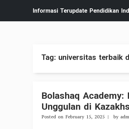
Skip
Informasi Terupdate Pendidikan In
to
content
Tag:
universitas terbaik 
Bolashaq Academy: I
Unggulan di Kazakh
Posted on
February 15, 2025
by
adm