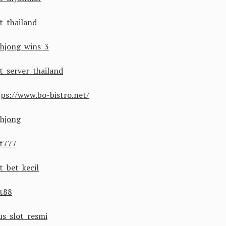
t thailand
hjong wins 3
ot server thailand
tps://www.bo-bistro.net/
hjong
ot777
t bet kecil
ot88
us slot resmi