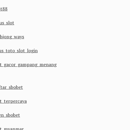
ot88
us slot
hjong ways
us toto slot login
ot gacor gampang menang
ftar sbobet
ot terpercaya
en sbobet
ot myanmar