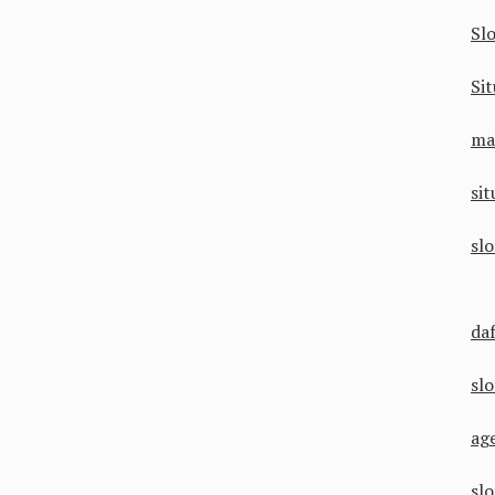
Sl
Sit
ma
sit
sl
da
sl
ag
sl