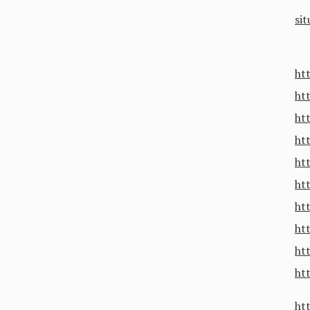
sit
ht
ht
ht
ht
ht
ht
ht
htt
ht
htt
ht