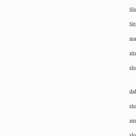
Sl
Sit
ma
sit
sl
da
sl
ag
sl