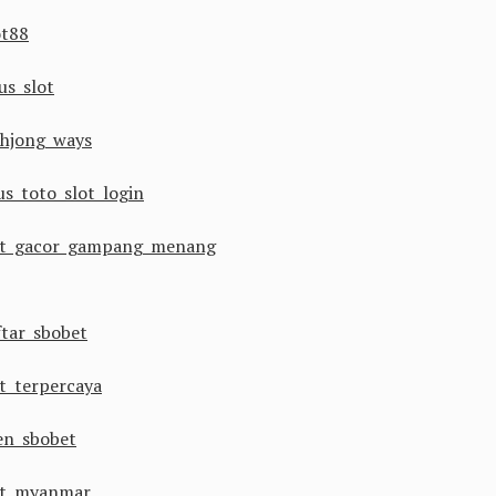
ot88
us slot
hjong ways
us toto slot login
ot gacor gampang menang
ftar sbobet
ot terpercaya
en sbobet
ot myanmar