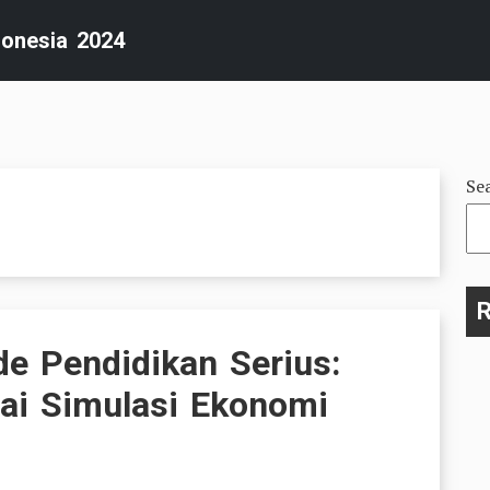
donesia 2024
Se
R
e Pendidikan Serius:
ai Simulasi Ekonomi