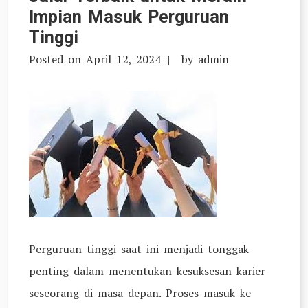
7
Impian Masuk Perguruan
Kampus
Tinggi
Ternama
Posted on
April 12, 2024
by
admin
di
Indonesia
Perguruan tinggi saat ini menjadi tonggak
penting dalam menentukan kesuksesan karier
seseorang di masa depan. Proses masuk ke