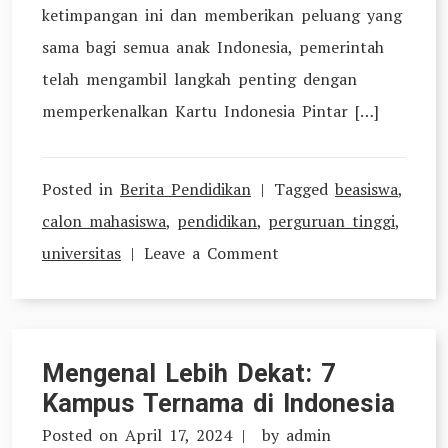
ketimpangan ini dan memberikan peluang yang
sama bagi semua anak Indonesia, pemerintah
telah mengambil langkah penting dengan
memperkenalkan Kartu Indonesia Pintar […]
Posted in
Berita Pendidikan
Tagged
beasiswa
,
calon mahasiswa
,
pendidikan
,
perguruan tinggi
,
on
universitas
Leave a Comment
Membuka
Akses
Pendidikan
Mengenal Lebih Dekat: 7
Melalui
Kampus Ternama di Indonesia
Kartu
Posted on
April 17, 2024
by
admin
Indonesia