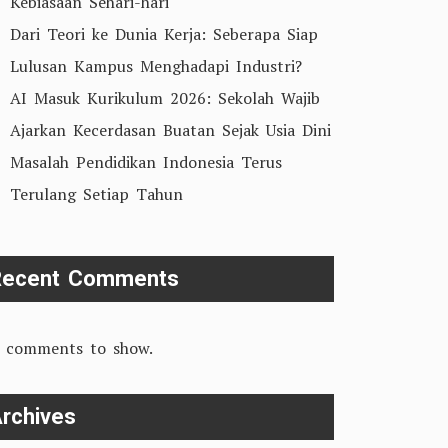
Kebiasaan Sehari-hari
Dari Teori ke Dunia Kerja: Seberapa Siap
Lulusan Kampus Menghadapi Industri?
AI Masuk Kurikulum 2026: Sekolah Wajib
Ajarkan Kecerdasan Buatan Sejak Usia Dini
Masalah Pendidikan Indonesia Terus
Terulang Setiap Tahun
Recent Comments
 comments to show.
rchives