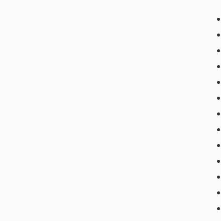
Kurikulum
dan
Inovasi
Pembelajara