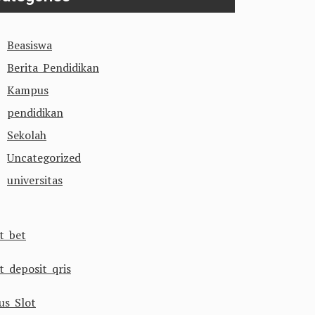
Beasiswa
Berita Pendidikan
Kampus
pendidikan
Sekolah
Uncategorized
universitas
ot bet
t deposit qris
us Slot