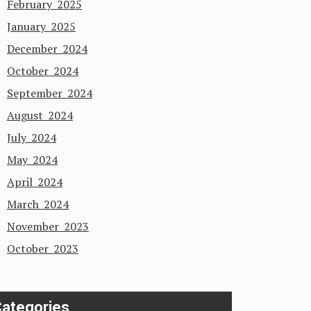
February 2025
January 2025
December 2024
October 2024
September 2024
August 2024
July 2024
May 2024
April 2024
March 2024
November 2023
October 2023
ategories