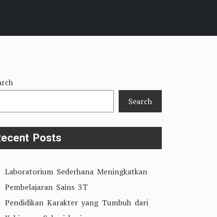
arch
Search
ecent Posts
Laboratorium Sederhana Meningkatkan
Pembelajaran Sains 3T
Pendidikan Karakter yang Tumbuh dari