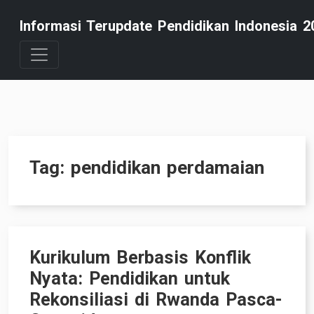
Skip
Informasi Terupdate Pendidikan Indonesia 2
to
content
Tag:
pendidikan perdamaian
Kurikulum Berbasis Konflik
Nyata: Pendidikan untuk
Rekonsiliasi di Rwanda Pasca-