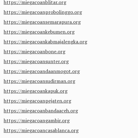
https://miegacoanblitar.org
https://miegacoanprobolinggo.org
https://miegacoansemarapura.org
https://miegacoankebumen.org
https://miegacoankabmajalengka.org
https://miegacoanbone.org
https://miegacoansunter.org
https://miegacoandaanmogot.org
https://miegacoansudirman.org
https://miegacoankapuk.org
https://miegacoanpejaten.org
https://miegacoanbandaaceh.org
https://miegacoangambir.org
https://miegacoancasablanca.org