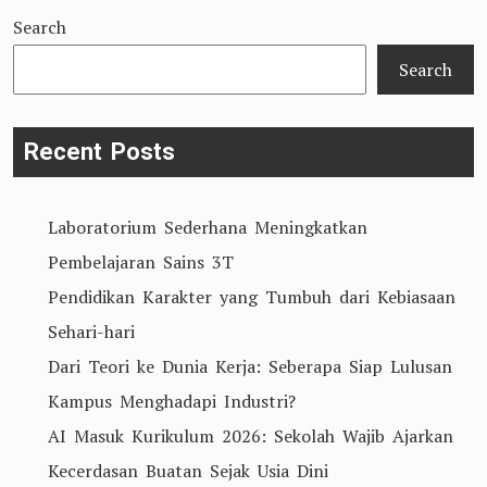
Search
Konflik
Nyata:
Search
Pendidikan
untuk
Recent Posts
Rekonsiliasi
di
Laboratorium Sederhana Meningkatkan
Rwanda
Pembelajaran Sains 3T
Pasca-
Pendidikan Karakter yang Tumbuh dari Kebiasaan
Genosida
Sehari-hari
Dari Teori ke Dunia Kerja: Seberapa Siap Lulusan
Kampus Menghadapi Industri?
AI Masuk Kurikulum 2026: Sekolah Wajib Ajarkan
Kecerdasan Buatan Sejak Usia Dini