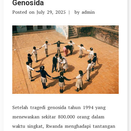
Genosida
Posted on
July 29, 2025
by
admin
Setelah tragedi genosida tahun 1994 yang
menewaskan sekitar 800.000 orang dalam
waktu singkat, Rwanda menghadapi tantangan