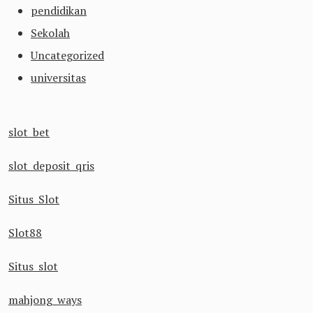
pendidikan
Sekolah
Uncategorized
universitas
slot bet
slot deposit qris
Situs Slot
Slot88
Situs slot
mahjong ways