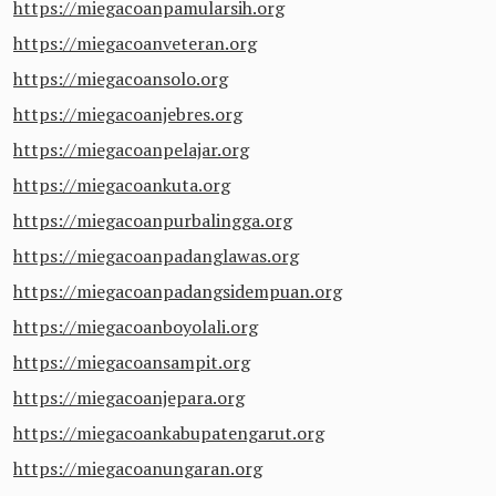
https://miegacoanpamularsih.org
https://miegacoanveteran.org
https://miegacoansolo.org
https://miegacoanjebres.org
https://miegacoanpelajar.org
https://miegacoankuta.org
https://miegacoanpurbalingga.org
https://miegacoanpadanglawas.org
https://miegacoanpadangsidempuan.org
https://miegacoanboyolali.org
https://miegacoansampit.org
https://miegacoanjepara.org
https://miegacoankabupatengarut.org
https://miegacoanungaran.org