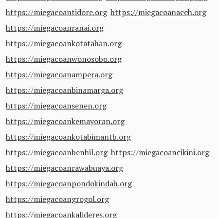
https://miegacoantidore.org
https://miegacoanaceh.org
https://miegacoanranai.org
https://miegacoankotatahan.org
https://miegacoanwonosobo.org
https://miegacoanampera.org
https://miegacoanbinamarga.org
https://miegacoansenen.org
https://miegacoankemayoran.org
https://miegacoankotabimantb.org
https://miegacoanbenhil.org
https://miegacoancikini.org
https://miegacoanrawabuaya.org
https://miegacoanpondokindah.org
https://miegacoangrogol.org
https://miegacoankalideres.org