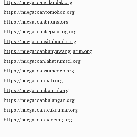
https://miegacoancilandak.org
https://miegacoantomohon.org
https://miegacoanbitung.org
https://miegacoankepahiang.org
https://miegacoansitubondo.org
https://miegacoanbanyuwangijatim.org
https://miegacoanlahatsumsel.org
https://miegacoansumenep.org
https://miegacoanpati.org
https://miegacoanbantul.org
https://miegacoanbalangan.org
https://miegacoanteukuumar.org
https://miegacoanpancing.org