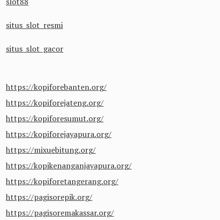
slot88
situs slot resmi
situs slot gacor
https://kopiforebanten.org/
https://kopiforejateng.org/
https://kopiforesumut.org/
https://kopiforejayapura.org/
https://mixuebitung.org/
https://kopikenanganjayapura.org/
https://kopiforetangerang.org/
https://pagisorepik.org/
https://pagisoremakassar.org/