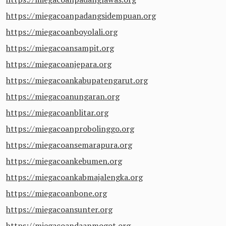
https://miegacoanpadangsidempuan.org
https://miegacoanboyolali.org
https://miegacoansampit.org
https://miegacoanjepara.org
https://miegacoankabupatengarut.org
https://miegacoanungaran.org
https://miegacoanblitar.org
https://miegacoanprobolinggo.org
https://miegacoansemarapura.org
https://miegacoankebumen.org
https://miegacoankabmajalengka.org
https://miegacoanbone.org
https://miegacoansunter.org
https://miegacoandaanmogot.org