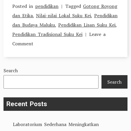
Posted in
pendidikan
Tagged
Gotong Royong
dan Etika
,
Nilai-nilai Lokal Suku Kei
,
Pendidikan
dan Budaya Maluku
,
Pendidikan Lisan Suku Kei
,
Pendidikan Tradisional Suku Kei
Leave a
on
Comment
Sistem
Pendidikan
Search
Tradisional
Suku
Search
Kei:
Nilai-
Recent Posts
nilai
Lokal
Laboratorium Sederhana Meningkatkan
yang