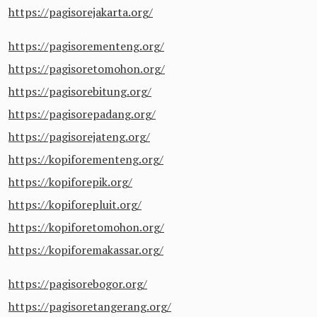
https://pagisorejakarta.org/
https://pagisorementeng.org/
https://pagisoretomohon.org/
https://pagisorebitung.org/
https://pagisorepadang.org/
https://pagisorejateng.org/
https://kopiforementeng.org/
https://kopiforepik.org/
https://kopiforepluit.org/
https://kopiforetomohon.org/
https://kopiforemakassar.org/
https://pagisorebogor.org/
https://pagisoretangerang.org/