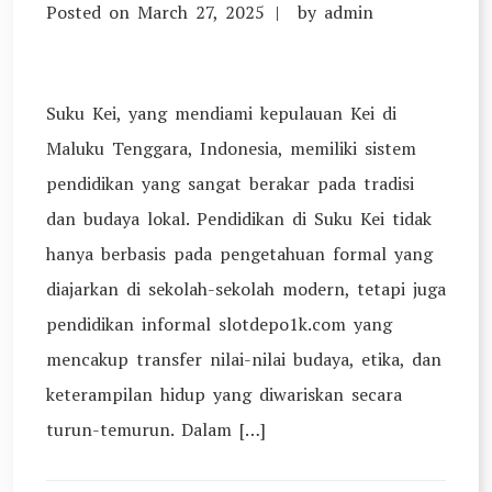
Posted on
March 27, 2025
by
admin
Suku Kei, yang mendiami kepulauan Kei di
Maluku Tenggara, Indonesia, memiliki sistem
pendidikan yang sangat berakar pada tradisi
dan budaya lokal. Pendidikan di Suku Kei tidak
hanya berbasis pada pengetahuan formal yang
diajarkan di sekolah-sekolah modern, tetapi juga
pendidikan informal slotdepo1k.com yang
mencakup transfer nilai-nilai budaya, etika, dan
keterampilan hidup yang diwariskan secara
turun-temurun. Dalam […]