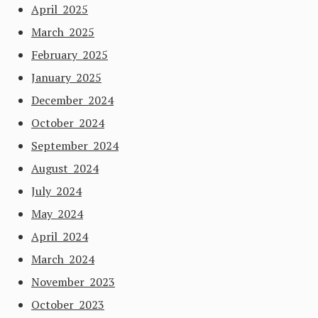
April 2025
March 2025
February 2025
January 2025
December 2024
October 2024
September 2024
August 2024
July 2024
May 2024
April 2024
March 2024
November 2023
October 2023