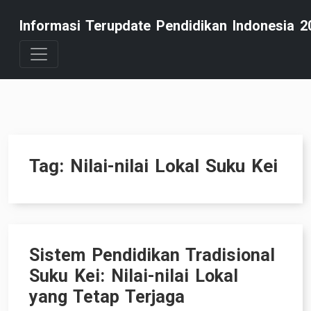
Skip
Informasi Terupdate Pendidikan Indonesia 2
to
content
Tag:
Nilai-nilai Lokal Suku Kei
Sistem Pendidikan Tradisional
Suku Kei: Nilai-nilai Lokal
yang Tetap Terjaga