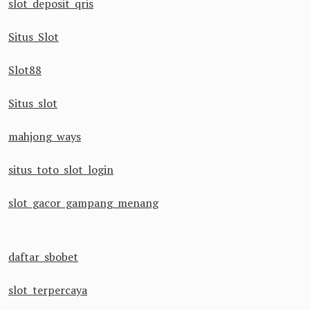
slot deposit qris
Situs Slot
Slot88
Situs slot
mahjong ways
situs toto slot login
slot gacor gampang menang
daftar sbobet
slot terpercaya