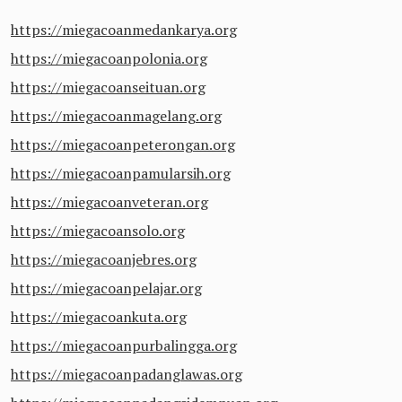
https://miegacoanmedankarya.org
https://miegacoanpolonia.org
https://miegacoanseituan.org
https://miegacoanmagelang.org
https://miegacoanpeterongan.org
https://miegacoanpamularsih.org
https://miegacoanveteran.org
https://miegacoansolo.org
https://miegacoanjebres.org
https://miegacoanpelajar.org
https://miegacoankuta.org
https://miegacoanpurbalingga.org
https://miegacoanpadanglawas.org