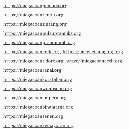
https://miegacoanpemuda.org
https://miegacoanrenon.org
https://miegacoansintang.org
https://miegacoanpulaupramuka.org
https://miegacoanprabumulih.org
https://miegacoanende.org
https://miegacoanagung.org
https://miegacoantidore.org
https://miegacoanaceh.org
https://miegacoanranai.org
https://miegacoankotatahan.org
https://miegacoanwonosobo.org
https://miegacoanampera.org
https://miegacoanbinamarga.org
https://miegacoansenen.org
https://miegacoankemayoran.org