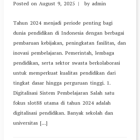
Posted on
August 9, 2025
by
admin
Tahun 2024 menjadi periode penting bagi
dunia pendidikan di Indonesia dengan berbagai
pembaruan kebijakan, peningkatan fasilitas, dan
inovasi pembelajaran. Pemerintah, lembaga
pendidikan, serta sektor swasta berkolaborasi
untuk memperkuat kualitas pendidikan dari
tingkat dasar hingga perguruan tinggi. 1.
Digitalisasi Sistem Pembelajaran Salah satu
fokus slot88 utama di tahun 2024 adalah
digitalisasi pendidikan. Banyak sekolah dan
universitas […]