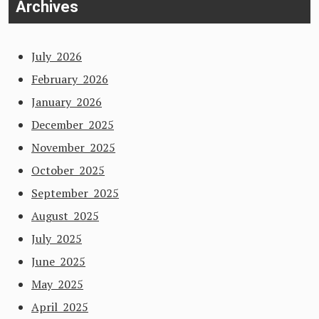
Archives
July 2026
February 2026
January 2026
December 2025
November 2025
October 2025
September 2025
August 2025
July 2025
June 2025
May 2025
April 2025