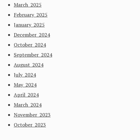
March 2025
February 2025
January 2025
December 2024
October 2024
September 2024
August 2024
July 2024
May 2024
April 2024
March 2024
November 2023
October 2023