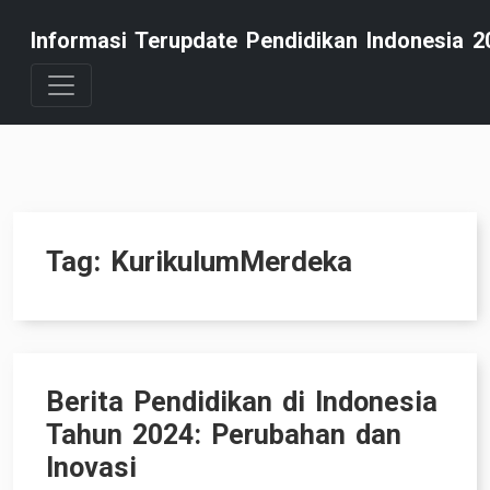
Skip
Informasi Terupdate Pendidikan Indonesia 2
to
content
Tag:
KurikulumMerdeka
Berita Pendidikan di Indonesia
Tahun 2024: Perubahan dan
Inovasi