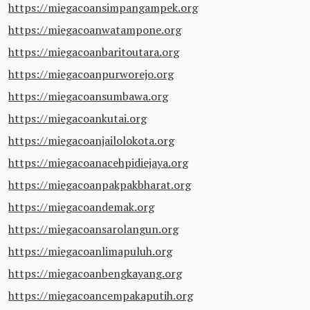
https://miegacoansimpangampek.org
https://miegacoanwatampone.org
https://miegacoanbaritoutara.org
https://miegacoanpurworejo.org
https://miegacoansumbawa.org
https://miegacoankutai.org
https://miegacoanjailolokota.org
https://miegacoanacehpidiejaya.org
https://miegacoanpakpakbharat.org
https://miegacoandemak.org
https://miegacoansarolangun.org
https://miegacoanlimapuluh.org
https://miegacoanbengkayang.org
https://miegacoancempakaputih.org