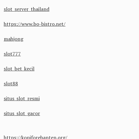
slot server thailand
https://www.bo-bistro.net/
mahjong
slot777
slot bet kecil
slot88
situs slot resmi
situs slot gacor
https://kopiforebanten.org/