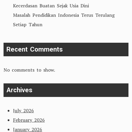
Kecerdasan Buatan Sejak Usia Dini
Masalah Pendidikan Indonesia Terus Terulang
Setiap Tahun
Recent Comments
No comments to show.
Archives
July 2026
February 2026
January 2026