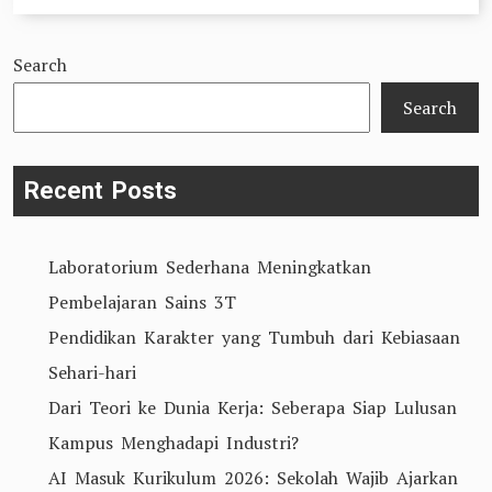
dari
Search
Kegagalan
Startup:
Search
Kurikulum
Kewirausahaan
Recent Posts
yang
Menyertakan
Laboratorium Sederhana Meningkatkan
Studi
Pembelajaran Sains 3T
Kasus
Pendidikan Karakter yang Tumbuh dari Kebiasaan
Gagal
Sehari-hari
Dari Teori ke Dunia Kerja: Seberapa Siap Lulusan
Kampus Menghadapi Industri?
AI Masuk Kurikulum 2026: Sekolah Wajib Ajarkan