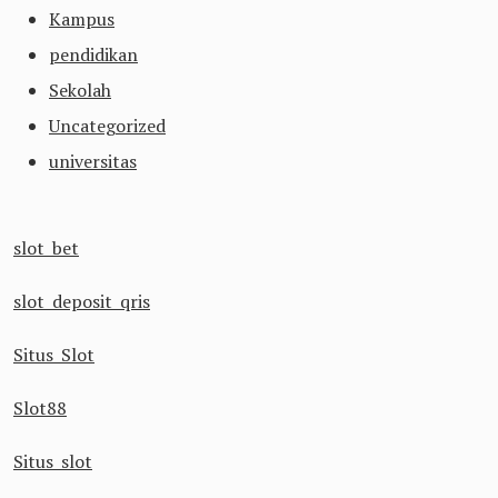
Kampus
pendidikan
Sekolah
Uncategorized
universitas
slot bet
slot deposit qris
Situs Slot
Slot88
Situs slot