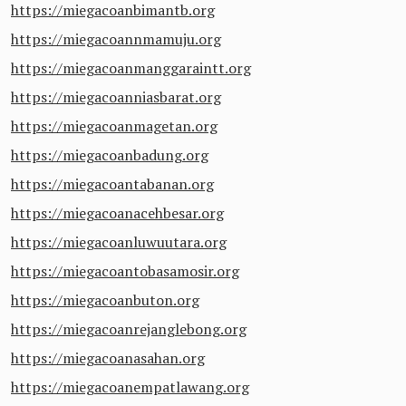
https://miegacoanbimantb.org
https://miegacoannmamuju.org
https://miegacoanmanggaraintt.org
https://miegacoanniasbarat.org
https://miegacoanmagetan.org
https://miegacoanbadung.org
https://miegacoantabanan.org
https://miegacoanacehbesar.org
https://miegacoanluwuutara.org
https://miegacoantobasamosir.org
https://miegacoanbuton.org
https://miegacoanrejanglebong.org
https://miegacoanasahan.org
https://miegacoanempatlawang.org