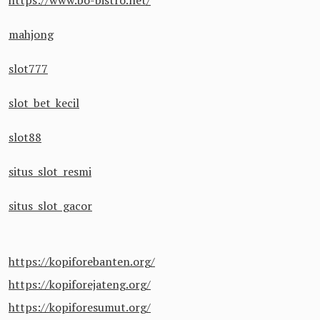
https://www.bo-bistro.net/
mahjong
slot777
slot bet kecil
slot88
situs slot resmi
situs slot gacor
https://kopiforebanten.org/
https://kopiforejateng.org/
https://kopiforesumut.org/