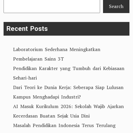
Anak
Search
Mendesain
Kendaraan
Recent Posts
Mini
Laboratorium Sederhana Meningkatkan
Pembelajaran Sains 3T
Pendidikan Karakter yang Tumbuh dari Kebiasaan
Sehari-hari
Dari Teori ke Dunia Kerja: Seberapa Siap Lulusan
Kampus Menghadapi Industri?
AI Masuk Kurikulum 2026: Sekolah Wajib Ajarkan
Kecerdasan Buatan Sejak Usia Dini
Masalah Pendidikan Indonesia Terus Terulang