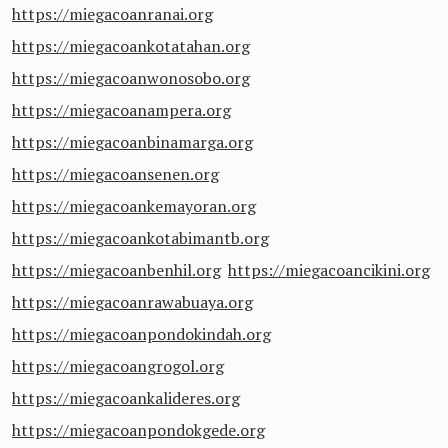
https://miegacoanranai.org
https://miegacoankotatahan.org
https://miegacoanwonosobo.org
https://miegacoanampera.org
https://miegacoanbinamarga.org
https://miegacoansenen.org
https://miegacoankemayoran.org
https://miegacoankotabimantb.org
https://miegacoanbenhil.org
https://miegacoancikini.org
https://miegacoanrawabuaya.org
https://miegacoanpondokindah.org
https://miegacoangrogol.org
https://miegacoankalideres.org
https://miegacoanpondokgede.org