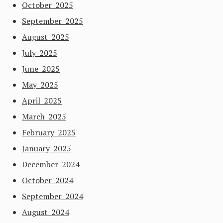
October 2025
September 2025
August 2025
July 2025
June 2025
May 2025
April 2025
March 2025
February 2025
January 2025
December 2024
October 2024
September 2024
August 2024