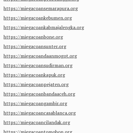
https://miegacoansemarapura.org
https://miegacoankebumen.org
https://miegacoankabmajalengka.org
https://miegacoanbone.org
https://miegacoansunter.org
https://miegacoandaanmogot.org
https://miegacoansudirman.org
https://miegacoankapuk.org
https://miegacoanpejaten.org
https://miegacoanbandaaceh.org
https://miegacoangambir.org
https://miegacoancasablanca.org
https://miegacoancilandak.org
https://miegacoantomohon.org