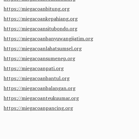
https://miegacoanbitung.org
https://miegacoankepahiang.org
https://miegacoansitubondo.org
https://miegacoanbanyuwangijatim.org
https://miegacoanlahatsumsel.org
https://miegacoansumenep.org
https://miegacoanpati.org
https://miegacoanbantul.org
https://miegacoanbalangan.org
https://miegacoanteukuumar.org
https://miegacoanpancing.org