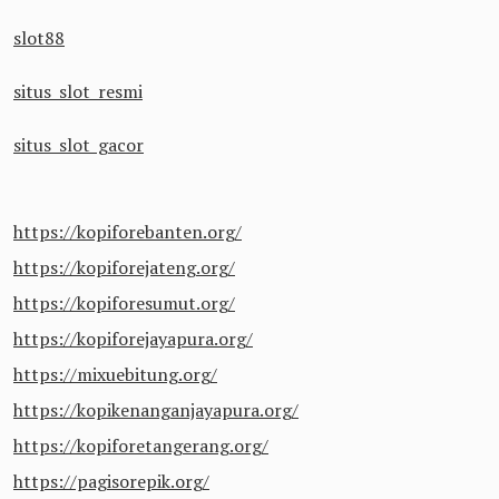
slot88
situs slot resmi
situs slot gacor
https://kopiforebanten.org/
https://kopiforejateng.org/
https://kopiforesumut.org/
https://kopiforejayapura.org/
https://mixuebitung.org/
https://kopikenanganjayapura.org/
https://kopiforetangerang.org/
https://pagisorepik.org/