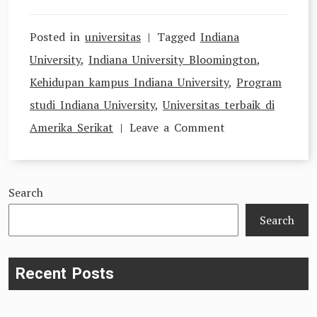
Posted in
universitas
Tagged
Indiana
University
,
Indiana University Bloomington
,
Kehidupan kampus Indiana University
,
Program
studi Indiana University
,
Universitas terbaik di
on
Amerika Serikat
Leave a Comment
Indiana
University:
Search
Universitas
Terkemuka
Search
dengan
Inovasi
Recent Posts
dan
Tradisi