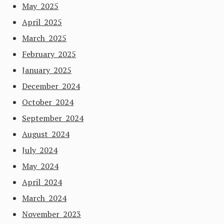
May 2025
April 2025
March 2025
February 2025
January 2025
December 2024
October 2024
September 2024
August 2024
July 2024
May 2024
April 2024
March 2024
November 2023