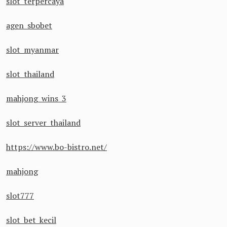
slot terpercaya
agen sbobet
slot myanmar
slot thailand
mahjong wins 3
slot server thailand
https://www.bo-bistro.net/
mahjong
slot777
slot bet kecil