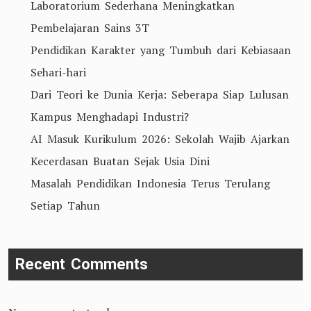
Laboratorium Sederhana Meningkatkan
Akademik
Pembelajaran Sains 3T
Kuat
Pendidikan Karakter yang Tumbuh dari Kebiasaan
Sehari-hari
Dari Teori ke Dunia Kerja: Seberapa Siap Lulusan
Kampus Menghadapi Industri?
AI Masuk Kurikulum 2026: Sekolah Wajib Ajarkan
Kecerdasan Buatan Sejak Usia Dini
Masalah Pendidikan Indonesia Terus Terulang
Setiap Tahun
Recent Comments