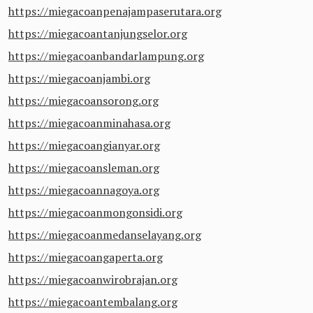
https://miegacoanpenajampaserutara.org
https://miegacoantanjungselor.org
https://miegacoanbandarlampung.org
https://miegacoanjambi.org
https://miegacoansorong.org
https://miegacoanminahasa.org
https://miegacoangianyar.org
https://miegacoansleman.org
https://miegacoannagoya.org
https://miegacoanmongonsidi.org
https://miegacoanmedanselayang.org
https://miegacoangaperta.org
https://miegacoanwirobrajan.org
https://miegacoantembalang.org