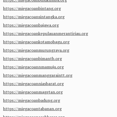
https://miegacoanbulukumba.org
https://miegacoanbintang.org
https://miegacoansintangka.org
https://miegacoanbajawa.org
https://miegacoankepulauanmerantiriau.org
https://miegacoankotamobagu.org
https://miegacoanmurungraya.org
https://miegacoanbimantb.org
https://miegacoannmamuju.org
https://miegacoanmanggaraintt.org
https://miegacoanniasbarat.org
https://miegacoanmagetan.org
https://miegacoanbadung.org
https://miegacoantabanan.org