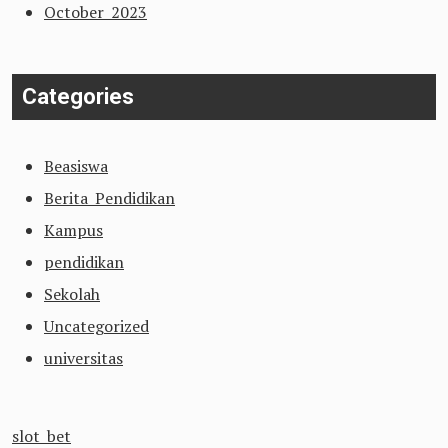
October 2023
Categories
Beasiswa
Berita Pendidikan
Kampus
pendidikan
Sekolah
Uncategorized
universitas
slot bet