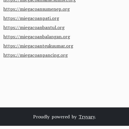
https://miegacoansumenep.org
https://miegacoanpati.org
https://miegacoanbantul.org
https://miegacoanbalangan.org
https://miegacoanteukuumar.org
https://miegacoanpancing.org
Proudly powered by
Tryvary
.