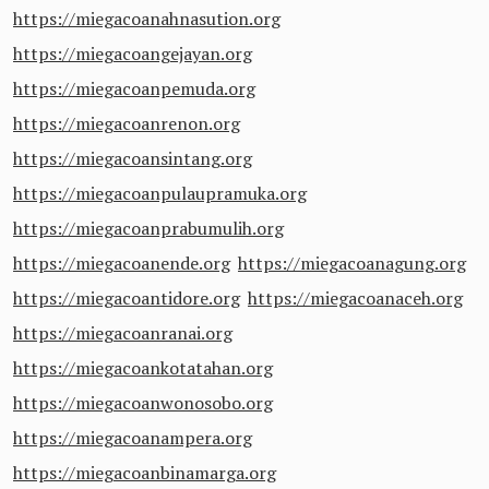
https://miegacoanahnasution.org
https://miegacoangejayan.org
https://miegacoanpemuda.org
https://miegacoanrenon.org
https://miegacoansintang.org
https://miegacoanpulaupramuka.org
https://miegacoanprabumulih.org
https://miegacoanende.org
https://miegacoanagung.org
https://miegacoantidore.org
https://miegacoanaceh.org
https://miegacoanranai.org
https://miegacoankotatahan.org
https://miegacoanwonosobo.org
https://miegacoanampera.org
https://miegacoanbinamarga.org