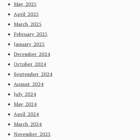
May 2025
April 2025
March 2025
February 2025
January 2025
December 2024
October 2024
September 2024
August 2024
July 2024
May 2024
April 2024
March 2024
November 2023