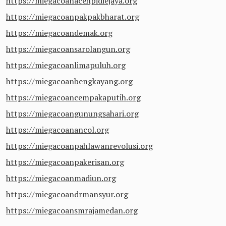
https://miegacoanacehpidiejaya.org
https://miegacoanpakpakbharat.org
https://miegacoandemak.org
https://miegacoansarolangun.org
https://miegacoanlimapuluh.org
https://miegacoanbengkayang.org
https://miegacoancempakaputih.org
https://miegacoangunungsahari.org
https://miegacoanancol.org
https://miegacoanpahlawanrevolusi.org
https://miegacoanpakerisan.org
https://miegacoanmadiun.org
https://miegacoandrmansyur.org
https://miegacoansmrajamedan.org