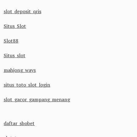
slot deposit qris
Situs Slot
Slot88
Situs slot
mahjong ways
situs toto slot login
slot gacor gampang menang
daftar sbobet