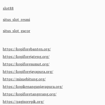
slot88
situs slot resmi
situs slot gacor
https://kopiforebanten.org/
https://kopiforejateng.org/
https://kopiforesumut.org/
https://kopiforejayapura.org/
https://mixuebitung.org/
https://kopikenanganjayapura.org/
https://kopiforetangerang.org/
https://pagisorepik.org/