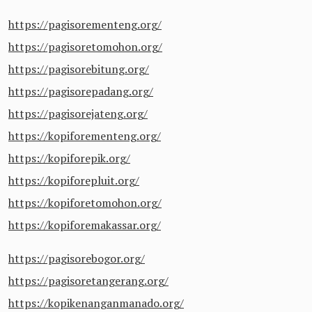
https://pagisorementeng.org/
https://pagisoretomohon.org/
https://pagisorebitung.org/
https://pagisorepadang.org/
https://pagisorejateng.org/
https://kopiforementeng.org/
https://kopiforepik.org/
https://kopiforepluit.org/
https://kopiforetomohon.org/
https://kopiforemakassar.org/
https://pagisorebogor.org/
https://pagisoretangerang.org/
https://kopikenanganmanado.org/