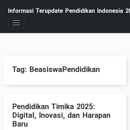
Skip
Informasi Terupdate Pendidikan Indonesia 2
to
content
Tag:
BeasiswaPendidikan
Pendidikan Timika 2025:
Digital, Inovasi, dan Harapan
Baru