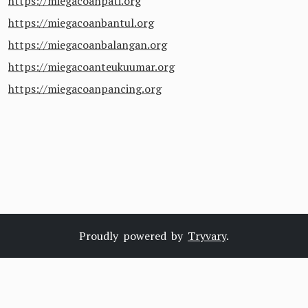
https://miegacoanpati.org
https://miegacoanbantul.org
https://miegacoanbalangan.org
https://miegacoanteukuumar.org
https://miegacoanpancing.org
Proudly powered by
Tryvary
.