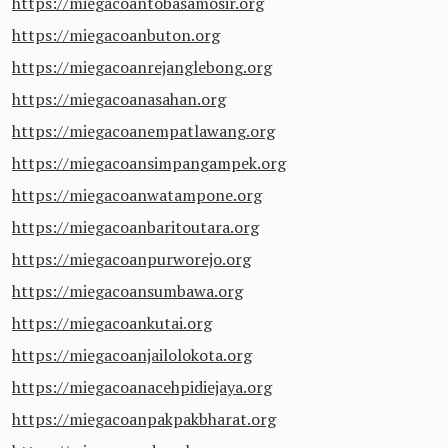
https://miegacoantobasamosir.org
https://miegacoanbuton.org
https://miegacoanrejanglebong.org
https://miegacoanasahan.org
https://miegacoanempatlawang.org
https://miegacoansimpangampek.org
https://miegacoanwatampone.org
https://miegacoanbaritoutara.org
https://miegacoanpurworejo.org
https://miegacoansumbawa.org
https://miegacoankutai.org
https://miegacoanjailolokota.org
https://miegacoanacehpidiejaya.org
https://miegacoanpakpakbharat.org