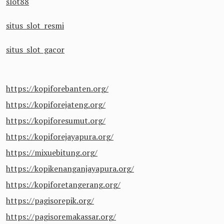
slot88
situs slot resmi
situs slot gacor
https://kopiforebanten.org/
https://kopiforejateng.org/
https://kopiforesumut.org/
https://kopiforejayapura.org/
https://mixuebitung.org/
https://kopikenanganjayapura.org/
https://kopiforetangerang.org/
https://pagisorepik.org/
https://pagisoremakassar.org/