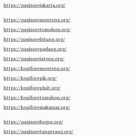
https://pagisorejakarta.org/
https://pagisorementeng.org/
https://pagisoretomohon.org/
https://pagisorebitung.org/
https://pagisorepadang.org/
https://pagisorejateng.org/
https://kopiforementeng.org/
https://kopiforepik.org/
https://kopiforepluit.org/
https://kopiforetomohon.org/
https://kopiforemakassar.org/
https://pagisorebogor.org/
https://pagisoretangerang.org/