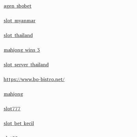
agen sbobet
slot myanmar
slot thailand
mahjong wins 3
slot server thailand
https://www.bo-bistro.net/
mahjong
slot777
slot bet kecil