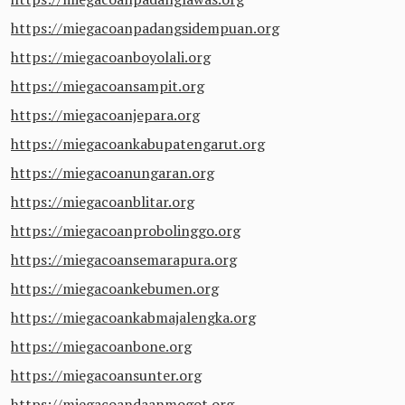
https://miegacoanpadangsidempuan.org
https://miegacoanboyolali.org
https://miegacoansampit.org
https://miegacoanjepara.org
https://miegacoankabupatengarut.org
https://miegacoanungaran.org
https://miegacoanblitar.org
https://miegacoanprobolinggo.org
https://miegacoansemarapura.org
https://miegacoankebumen.org
https://miegacoankabmajalengka.org
https://miegacoanbone.org
https://miegacoansunter.org
https://miegacoandaanmogot.org