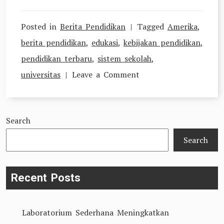
Posted in
Berita Pendidikan
Tagged
Amerika
,
berita pendidikan
,
edukasi
,
kebijakan pendidikan
,
pendidikan terbaru
,
sistem sekolah
,
on
universitas
Leave a Comment
Update
Berita
Search
Pendidikan
di
Search
Amerika
2025:
Recent Posts
Program
Baru
Laboratorium Sederhana Meningkatkan
dan