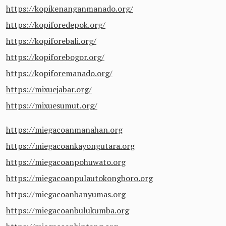
https://kopikenanganmanado.org/
https://kopiforedepok.org/
https://kopiforebali.org/
https://kopiforebogor.org/
https://kopiforemanado.org/
https://mixuejabar.org/
https://mixuesumut.org/
https://miegacoanmanahan.org
https://miegacoankayongutara.org
https://miegacoanpohuwato.org
https://miegacoanpulautokongboro.org
https://miegacoanbanyumas.org
https://miegacoanbulukumba.org