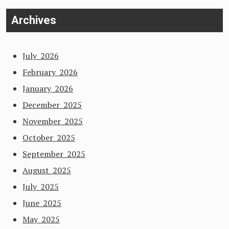
Archives
July 2026
February 2026
January 2026
December 2025
November 2025
October 2025
September 2025
August 2025
July 2025
June 2025
May 2025