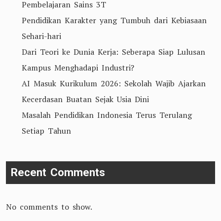
Pembelajaran Sains 3T
Kebijakan
Pendidikan Karakter yang Tumbuh dari Kebiasaan
Terbaru!
Sehari-hari
Dari Teori ke Dunia Kerja: Seberapa Siap Lulusan
Kampus Menghadapi Industri?
AI Masuk Kurikulum 2026: Sekolah Wajib Ajarkan
Kecerdasan Buatan Sejak Usia Dini
Masalah Pendidikan Indonesia Terus Terulang
Setiap Tahun
Recent Comments
No comments to show.