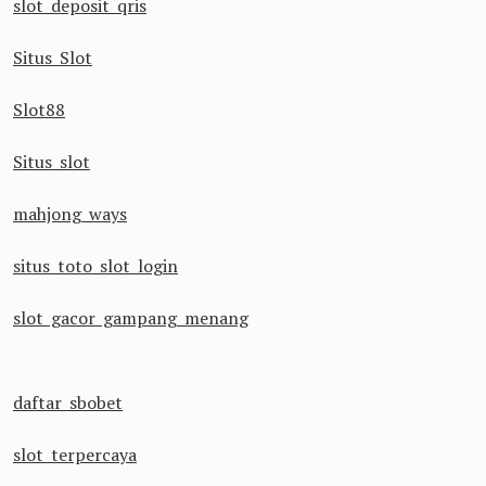
slot deposit qris
Situs Slot
Slot88
Situs slot
mahjong ways
situs toto slot login
slot gacor gampang menang
daftar sbobet
slot terpercaya