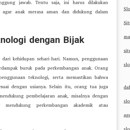
nggung jawab. Tentu saja, ini harus dilakukan
Sl
 agar anak merasa aman dan didukung dalam
Sit
ma
nologi dengan Bijak
sit
l dari kehidupan sehari-hari. Namun, penggunaan
sl
 berdampak buruk pada perkembangan anak. Orang
enggunaan teknologi, serta memastikan bahwa
uai dengan usianya. Selain itu, orang tua juga
da
mendukung pembelajaran anak, misalnya dengan
sl
ng mendukung perkembangan akademik atau
ag
sl