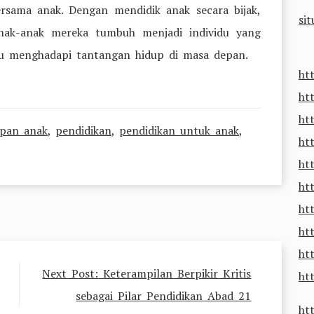
rsama anak. Dengan mendidik anak secara bijak,
sit
ak-anak mereka tumbuh menjadi individu yang
u menghadapi tantangan hidup di masa depan.
ht
ht
ht
pan anak
,
pendidikan
,
pendidikan untuk anak
,
ht
ht
ht
ht
htt
ht
Next Post:
Keterampilan Berpikir Kritis
htt
sebagai Pilar Pendidikan Abad 21
ht