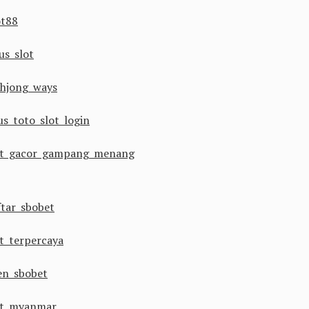
ot88
us slot
hjong ways
us toto slot login
ot gacor gampang menang
ftar sbobet
ot terpercaya
en sbobet
ot myanmar