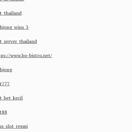
t thailand
hjong wins 3
ot server thailand
tps://www.bo-bistro.net/
hjong
ot777
t bet kecil
ot88
us slot resmi