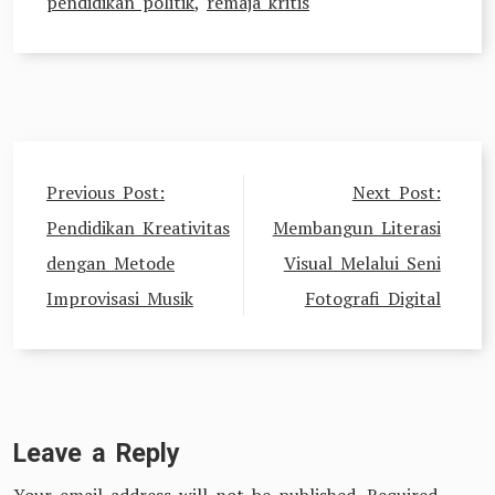
pendidikan politik
,
remaja kritis
Post
Previous Post:
Next Post:
navigation
Pendidikan Kreativitas
Membangun Literasi
dengan Metode
Visual Melalui Seni
Improvisasi Musik
Fotografi Digital
Leave a Reply
Your email address will not be published.
Required