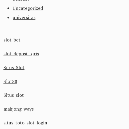
Uncategorized
universitas
slot bet
slot deposit qris
Situs Slot
Slot88
Situs slot
mahjong ways
situs toto slot login