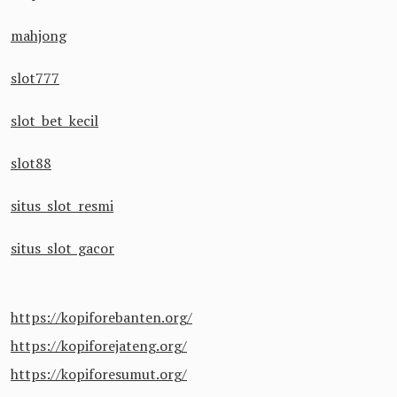
mahjong
slot777
slot bet kecil
slot88
situs slot resmi
situs slot gacor
https://kopiforebanten.org/
https://kopiforejateng.org/
https://kopiforesumut.org/