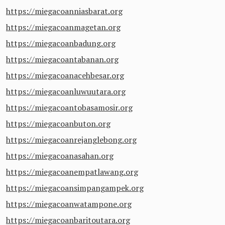
https://miegacoanniasbarat.org
https://miegacoanmagetan.org
https://miegacoanbadung.org
https://miegacoantabanan.org
https://miegacoanacehbesar.org
https://miegacoanluwuutara.org
https://miegacoantobasamosir.org
https://miegacoanbuton.org
https://miegacoanrejanglebong.org
https://miegacoanasahan.org
https://miegacoanempatlawang.org
https://miegacoansimpangampek.org
https://miegacoanwatampone.org
https://miegacoanbaritoutara.org