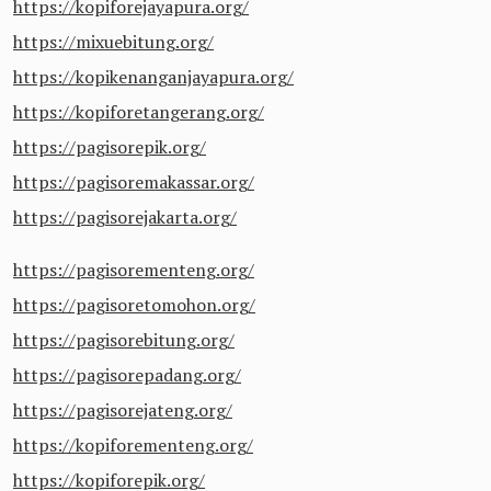
https://kopiforejayapura.org/
https://mixuebitung.org/
https://kopikenanganjayapura.org/
https://kopiforetangerang.org/
https://pagisorepik.org/
https://pagisoremakassar.org/
https://pagisorejakarta.org/
https://pagisorementeng.org/
https://pagisoretomohon.org/
https://pagisorebitung.org/
https://pagisorepadang.org/
https://pagisorejateng.org/
https://kopiforementeng.org/
https://kopiforepik.org/