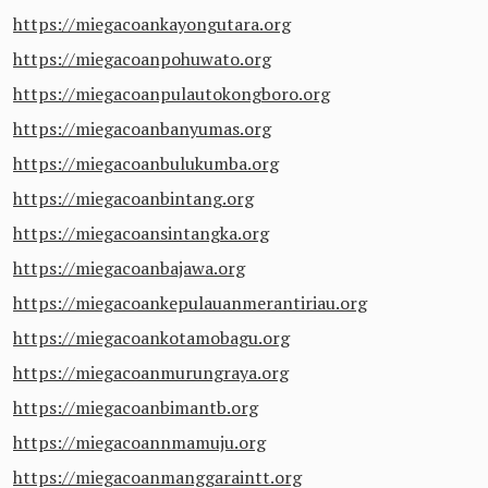
https://miegacoankayongutara.org
https://miegacoanpohuwato.org
https://miegacoanpulautokongboro.org
https://miegacoanbanyumas.org
https://miegacoanbulukumba.org
https://miegacoanbintang.org
https://miegacoansintangka.org
https://miegacoanbajawa.org
https://miegacoankepulauanmerantiriau.org
https://miegacoankotamobagu.org
https://miegacoanmurungraya.org
https://miegacoanbimantb.org
https://miegacoannmamuju.org
https://miegacoanmanggaraintt.org