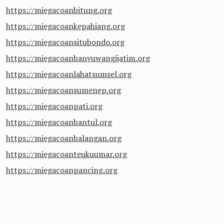
https://miegacoanbitung.org
https://miegacoankepahiang.org
https://miegacoansitubondo.org
https://miegacoanbanyuwangijatim.org
https://miegacoanlahatsumsel.org
https://miegacoansumenep.org
https://miegacoanpati.org
https://miegacoanbantul.org
https://miegacoanbalangan.org
https://miegacoanteukuumar.org
https://miegacoanpancing.org