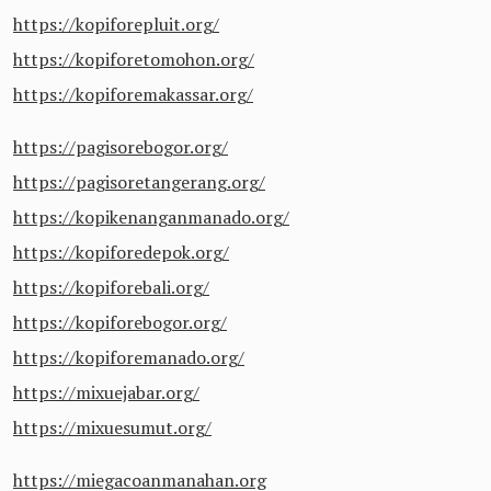
https://kopiforepluit.org/
https://kopiforetomohon.org/
https://kopiforemakassar.org/
https://pagisorebogor.org/
https://pagisoretangerang.org/
https://kopikenanganmanado.org/
https://kopiforedepok.org/
https://kopiforebali.org/
https://kopiforebogor.org/
https://kopiforemanado.org/
https://mixuejabar.org/
https://mixuesumut.org/
https://miegacoanmanahan.org