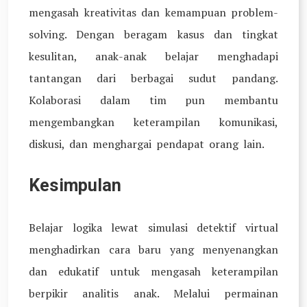
mengasah kreativitas dan kemampuan problem-
solving. Dengan beragam kasus dan tingkat
kesulitan, anak-anak belajar menghadapi
tantangan dari berbagai sudut pandang.
Kolaborasi dalam tim pun membantu
mengembangkan keterampilan komunikasi,
diskusi, dan menghargai pendapat orang lain.
Kesimpulan
Belajar logika lewat simulasi detektif virtual
menghadirkan cara baru yang menyenangkan
dan edukatif untuk mengasah keterampilan
berpikir analitis anak. Melalui permainan