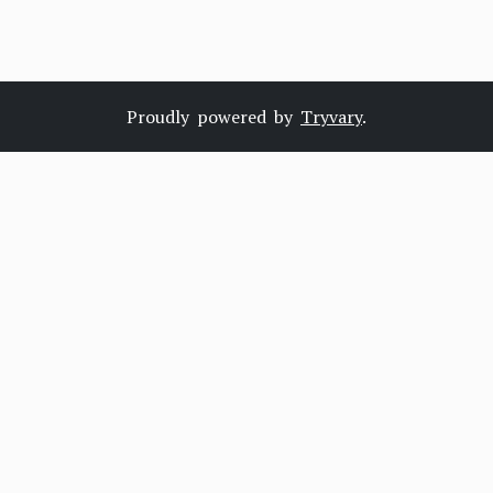
Proudly powered by
Tryvary
.