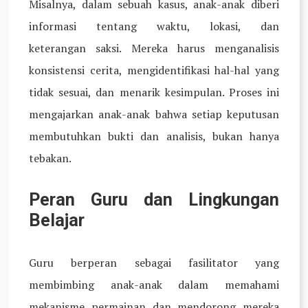
Misalnya, dalam sebuah kasus, anak-anak diberi
informasi tentang waktu, lokasi, dan
keterangan saksi. Mereka harus menganalisis
konsistensi cerita, mengidentifikasi hal-hal yang
tidak sesuai, dan menarik kesimpulan. Proses ini
mengajarkan anak-anak bahwa setiap keputusan
membutuhkan bukti dan analisis, bukan hanya
tebakan.
Peran Guru dan Lingkungan
Belajar
Guru berperan sebagai fasilitator yang
membimbing anak-anak dalam memahami
mekanisme permainan dan mendorong mereka