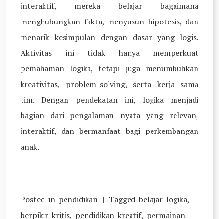
interaktif, mereka belajar bagaimana
menghubungkan fakta, menyusun hipotesis, dan
menarik kesimpulan dengan dasar yang logis.
Aktivitas ini tidak hanya memperkuat
pemahaman logika, tetapi juga menumbuhkan
kreativitas, problem-solving, serta kerja sama
tim. Dengan pendekatan ini, logika menjadi
bagian dari pengalaman nyata yang relevan,
interaktif, dan bermanfaat bagi perkembangan
anak.
Posted in
pendidikan
Tagged
belajar logika
,
berpikir kritis
,
pendidikan kreatif
,
permainan