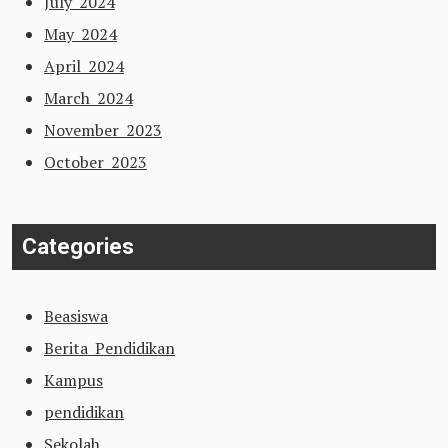
July 2024
May 2024
April 2024
March 2024
November 2023
October 2023
Categories
Beasiswa
Berita Pendidikan
Kampus
pendidikan
Sekolah