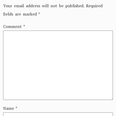
Your email address will not be published.
Required
fields are marked
*
Comment
*
Name
*