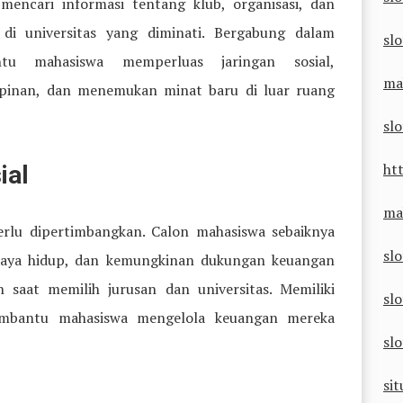
mencari informasi tentang klub, organisasi, dan
a di universitas yang diminati. Bergabung dalam
slo
tu mahasiswa memperluas jaringan sosial,
ma
inan, dan menemukan minat baru di luar ruang
sl
ht
ial
ma
perlu dipertimbangkan. Calon mahasiswa sebaiknya
sl
iaya hidup, dan kemungkinan dukungan keuangan
 saat memilih jurusan dan universitas. Memiliki
slo
mbantu mahasiswa mengelola keuangan mereka
sl
sit