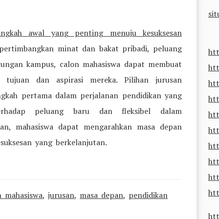
sit
langkah awal yang penting menuju kesuksesan
ertimbangkan minat dan bakat pribadi, peluang
ht
ingkungan kampus, calon mahasiswa dapat membuat
ht
tujuan dan aspirasi mereka. Pilihan jurusan
ht
angkah pertama dalam perjalanan pendidikan yang
ht
erhadap peluang baru dan fleksibel dalam
ht
an, mahasiswa dapat mengarahkan masa depan
ht
suksesan yang berkelanjutan.
ht
htt
ht
htt
n mahasiswa
,
jurusan
,
masa depan
,
pendidikan
ht