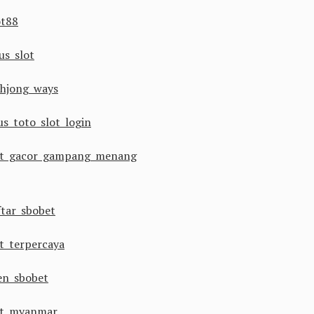
ot88
us slot
hjong ways
us toto slot login
ot gacor gampang menang
ftar sbobet
ot terpercaya
en sbobet
ot myanmar