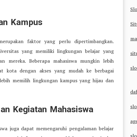
Sl
gan Kampus
Sit
ma
erupakan faktor yang perlu dipertimbangkan.
versitas yang memiliki lingkungan belajar yang
sit
han mereka. Beberapa mahasiswa mungkin lebih
sl
at kota dengan akses yang mudah ke berbagai
 lebih memilih lingkungan kampus yang hijau dan
da
sl
dan Kegiatan Mahasiswa
ag
swa juga dapat memengaruhi pengalaman belajar
sl