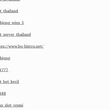
t thailand
hjong wins 3
ot server thailand
tps://www.bo-bistro.net/
hjong
ot777
t bet kecil
ot88
us slot resmi